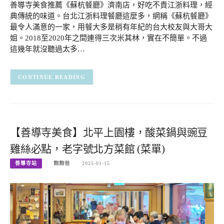
善導寺美食推薦《蘇杭餐廳》濟南店，好吃不貴江浙料理，經
典傳統的味道。台北江浙料理餐廳這麼多，網稱《蘇杭餐廳》
最令人滿意的一家，用餐大多是稍有年紀的台大校友與大哥大
姐。2018至2020年之間連得三次米其林，實在不簡單。不過
這幾年就沒聽過太多…
CONTINUE READING
【善導寺美食】北平上園樓，酸菜鍋與豌豆
雞絲必點，老字號北方菜館 (菜單)
善導寺站
飽飽爸
2025-01-15