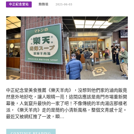
中正紀念堂站
飽飽爸
2025-06-03
中正紀念堂美食推薦《樂天羊肉》，沒想到他們家的滷肉飯竟
然意外地好吃，讓人眼睛一亮！這間店應該是南門市場重新開
幕後，人氣竄升最快的一家了吧！不像傳統的羊肉湯店那樣老
派，《樂天羊肉》走的是簡約小清新風格，整個文青感十足。
最近又被網紅推了一波，瞬…
CONTINUE READING