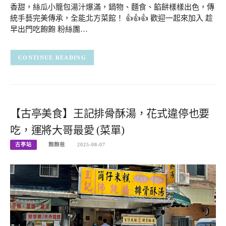
香甜，絲瓜小籠包湯汁爆滿，鍋物、麵食、餡餅樣樣出色，傳
統手藝完美傳承，全能北方菜館！ 👍👍👍 歡迎一起來加入 趁
早出門吃飽飽 粉絲團…
CONTINUE READING
【古亭美食】王記排骨酥湯，花式違停也要
吃，運將大哥最愛 (菜單)
古亭站
飽飽爸
2025-08-07