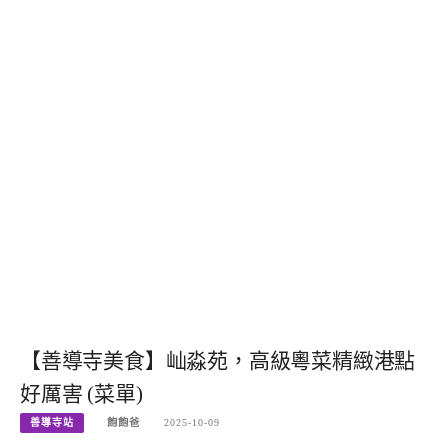
【善導寺美食】屾淼苑，高級粵菜精緻港點
好厲害 (菜單)
善導寺站
飽飽爸
2025-10-09