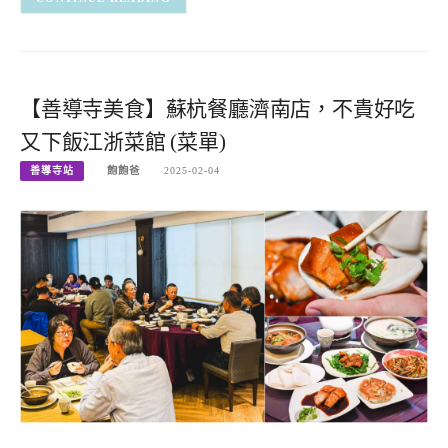
【善導寺美食】蘇杭餐廳濟南店，不貴好吃
又下飯江浙菜館 (菜單)
善導寺站
飽飽爸
2025-02-04