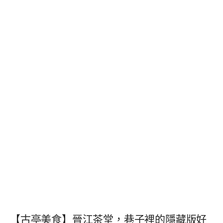
【古亭美食】晉江茶堂，巷子裡的隱藏版好