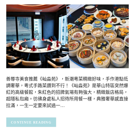
善導寺美食推薦《屾淼苑》，新潮粵菜精緻好味，手作港點低
調奢華，粵式手路菜讚到不行！《屾淼苑》是華山特區突然爆
紅的高級餐館，朱紅色的招牌氣場有夠強大，精緻飯店格局，
超隱私包廂。彷彿身處私人招待所用餐一樣，典雅奢華感直接
拉滿，一生一定要來試過一…
CONTINUE READING