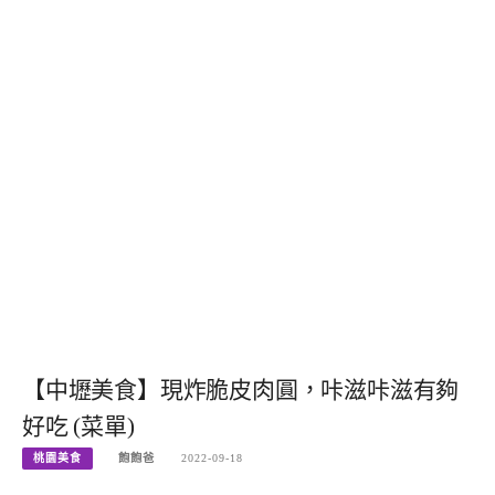
【中壢美食】現炸脆皮肉圓，咔滋咔滋有夠
好吃 (菜單)
桃園美食
飽飽爸
2022-09-18