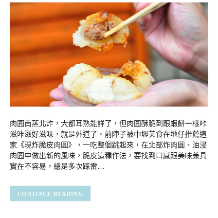
肉圓南蒸北炸，大都耳熟能詳了，但肉圓酥脆到跟蝦餅一樣咔
滋咔滋好滋味，就是外道了。前陣子被中壢美食在地仔推薦這
家《現炸脆皮肉圓》，一吃整個跳起來，在北部炸肉圓、油浸
肉圓中做出新的風味，脆皮這種作法，要找到口感跟美味兼具
實在不容易，總是多次踩雷…
CONTINUE READING