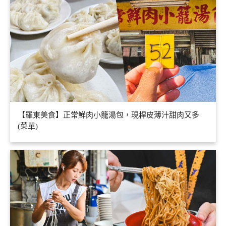
【羅東美食】正常鮮肉小籠湯包，現桿皮薄汁甜肉又多
(菜單)