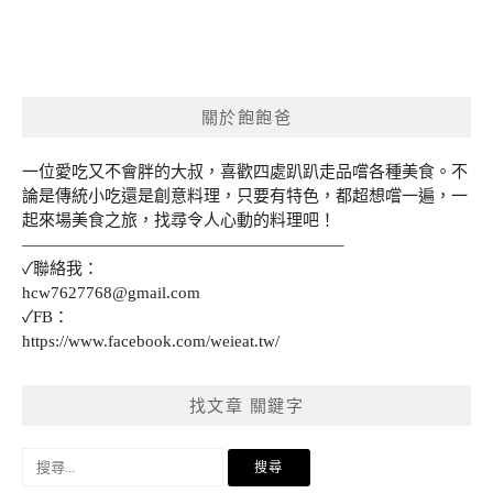
關於飽飽爸
一位愛吃又不會胖的大叔，喜歡四處趴趴走品嚐各種美食。不
論是傳統小吃還是創意料理，只要有特色，都超想嚐一遍，一
起來場美食之旅，找尋令人心動的料理吧！
———————————————————–
✓聯絡我：
hcw7627768@gmail.com
✓FB：
https://www.facebook.com/weieat.tw/
找文章 關鍵字
搜
尋