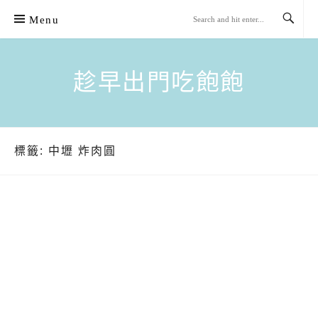
Skip
Menu
to
content
趁早出門吃飽飽
標籤:
中壢 炸肉圓