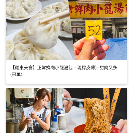
【羅東美食】正常鮮肉小籠湯包，現桿皮薄汁甜肉又多
(菜單)