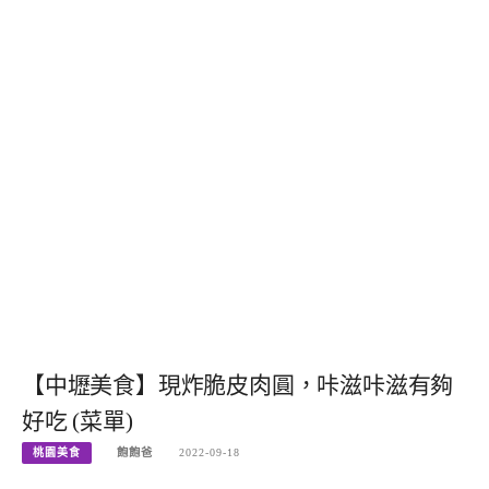
【中壢美食】現炸脆皮肉圓，咔滋咔滋有夠
好吃 (菜單)
桃園美食
飽飽爸
2022-09-18