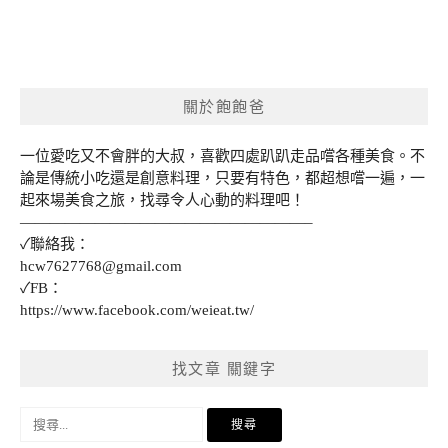
關於飽飽爸
一位愛吃又不會胖的大叔，喜歡四處趴趴走品嚐各種美食。不
論是傳統小吃還是創意料理，只要有特色，都超想嚐一遍，一
起來場美食之旅，找尋令人心動的料理吧！
———————————————————–
✓聯絡我：
hcw7627768@gmail.com
✓FB：
https://www.facebook.com/weieat.tw/
找文章 關鍵字
搜
尋