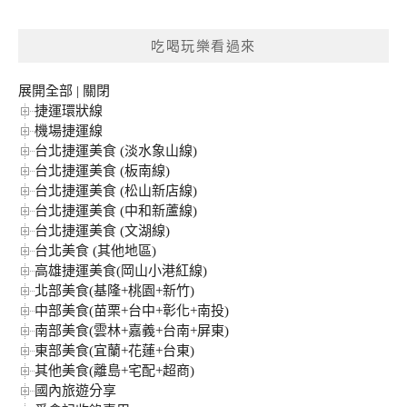
關
鍵
吃喝玩樂看過來
字:
展開全部
|
關閉
捷運環狀線
機場捷運線
台北捷運美食 (淡水象山線)
台北捷運美食 (板南線)
台北捷運美食 (松山新店線)
台北捷運美食 (中和新蘆線)
台北捷運美食 (文湖線)
台北美食 (其他地區)
高雄捷運美食(岡山小港紅線)
北部美食(基隆+桃園+新竹)
中部美食(苗栗+台中+彰化+南投)
南部美食(雲林+嘉義+台南+屏東)
東部美食(宜蘭+花蓮+台東)
其他美食(離島+宅配+超商)
國內旅遊分享