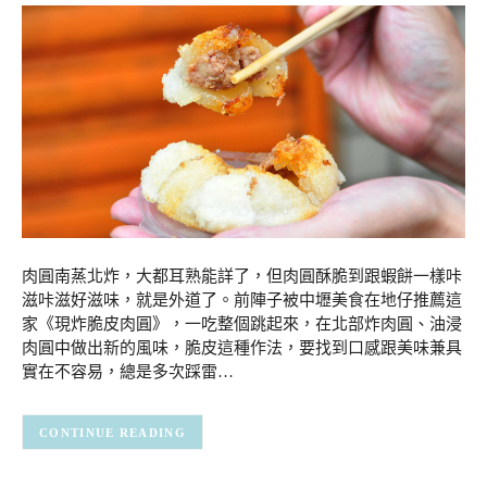
肉圓南蒸北炸，大都耳熟能詳了，但肉圓酥脆到跟蝦餅一樣咔
滋咔滋好滋味，就是外道了。前陣子被中壢美食在地仔推薦這
家《現炸脆皮肉圓》，一吃整個跳起來，在北部炸肉圓、油浸
肉圓中做出新的風味，脆皮這種作法，要找到口感跟美味兼具
實在不容易，總是多次踩雷…
CONTINUE READING