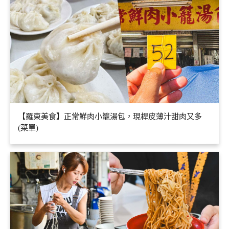
【羅東美食】正常鮮肉小籠湯包，現桿皮薄汁甜肉又多
(菜單)