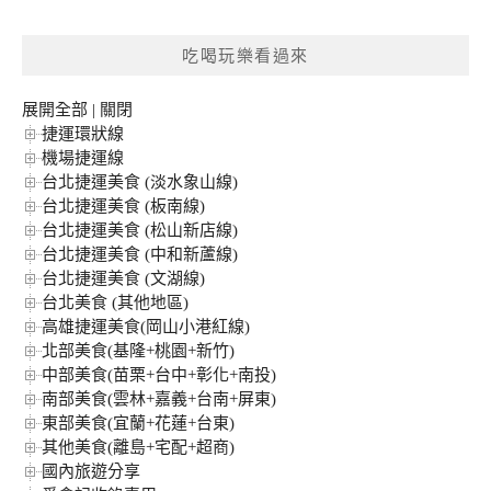
關
鍵
吃喝玩樂看過來
字:
展開全部
|
關閉
捷運環狀線
機場捷運線
台北捷運美食 (淡水象山線)
台北捷運美食 (板南線)
台北捷運美食 (松山新店線)
台北捷運美食 (中和新蘆線)
台北捷運美食 (文湖線)
台北美食 (其他地區)
高雄捷運美食(岡山小港紅線)
北部美食(基隆+桃園+新竹)
中部美食(苗栗+台中+彰化+南投)
南部美食(雲林+嘉義+台南+屏東)
東部美食(宜蘭+花蓮+台東)
其他美食(離島+宅配+超商)
國內旅遊分享