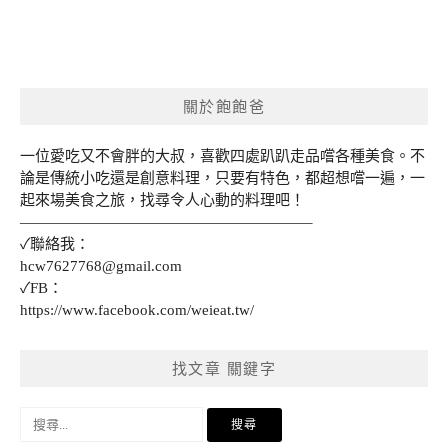
關於飽飽爸
一位愛吃又不會胖的大叔，喜歡四處趴趴走品嚐各種美食。不
論是傳統小吃還是創意料理，只要有特色，都超想嚐一遍，一
起來場美食之旅，找尋令人心動的料理吧！
———————————————————–
✓聯絡我：
hcw7627768@gmail.com
✓FB：
https://www.facebook.com/weieat.tw/
找文章 關鍵字
搜
尋