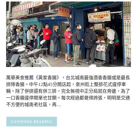
萬華美食推薦《黃家香腸》，台北城南最強酒香香腸或是最長
排隊香腸。中午12點45分開店起，泉州街上整排花式違停車
輛，除了併排還有併三排，完全無視中正分局就在旁邊，為了
一口香腸違停開單也甘願。每次經過都覺得誇張，明明是交通
不方便的城南老社區，再…
CONTINUE READING