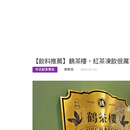
【飲料推薦】鶴茶樓，紅茶凍飲很厲害
中正紀念堂站
飽飽爸
2025-07-15