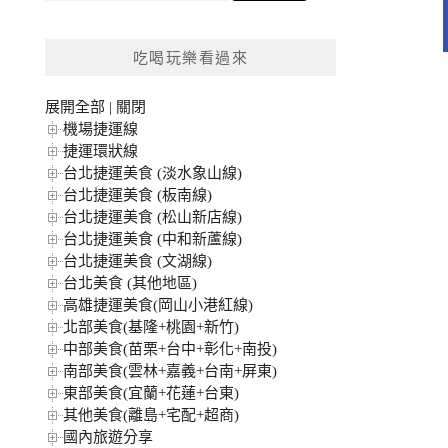
關
鍵
吃喝玩樂看過來
字:
展開全部
|
關閉
機場捷運線
捷運環狀線
台北捷運美食 (淡水象山線)
台北捷運美食 (板南線)
台北捷運美食 (松山新店線)
台北捷運美食 (中和新蘆線)
台北捷運美食 (文湖線)
台北美食 (其他地區)
高雄捷運美食(岡山小港紅線)
北部美食(基隆+桃園+新竹)
中部美食(苗栗+台中+彰化+南投)
南部美食(雲林+嘉義+台南+屏東)
東部美食(宜蘭+花蓮+台東)
其他美食(離島+宅配+超商)
國內旅遊分享