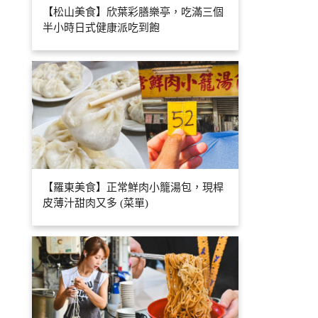
【松山美食】欣葉彩膳樂亭，吃滿三個
半小時日式健康派吃到飽
【羅東美食】正常鮮肉小籠湯包，現桿
皮薄汁甜肉又多 (菜單)