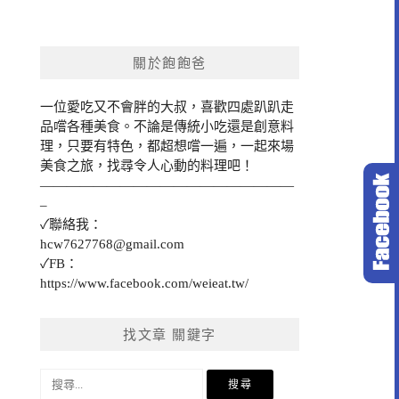
關於飽飽爸
一位愛吃又不會胖的大叔，喜歡四處趴趴走
品嚐各種美食。不論是傳統小吃還是創意料
理，只要有特色，都超想嚐一遍，一起來場
美食之旅，找尋令人心動的料理吧！
———————————————————
–
✓聯絡我：
hcw7627768@gmail.com
✓FB：
https://www.facebook.com/weieat.tw/
找文章 關鍵字
搜
尋