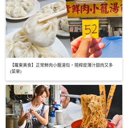
【羅東美食】正常鮮肉小籠湯包，現桿皮薄汁甜肉又多
(菜單)