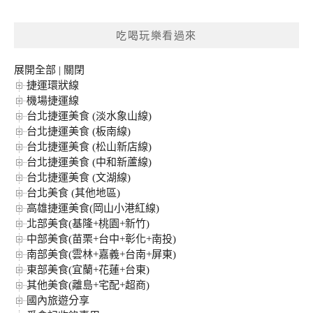
關
鍵
吃喝玩樂看過來
字:
展開全部
|
關閉
捷運環狀線
機場捷運線
台北捷運美食 (淡水象山線)
台北捷運美食 (板南線)
台北捷運美食 (松山新店線)
台北捷運美食 (中和新蘆線)
台北捷運美食 (文湖線)
台北美食 (其他地區)
高雄捷運美食(岡山小港紅線)
北部美食(基隆+桃園+新竹)
中部美食(苗栗+台中+彰化+南投)
南部美食(雲林+嘉義+台南+屏東)
東部美食(宜蘭+花蓮+台東)
其他美食(離島+宅配+超商)
國內旅遊分享