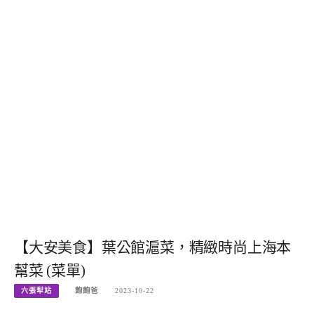
【大安美食】葉公館滬菜，精緻時尚上海本
幫菜 (菜單)
六張犁站
飽飽爸
2023-10-22