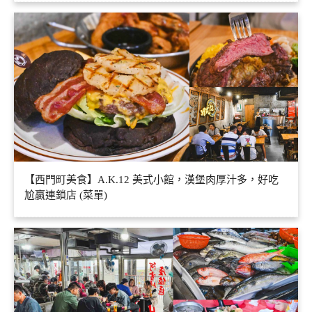
【西門町美食】A.K.12 美式小館，漢堡肉厚汁多，好吃
尬贏連鎖店 (菜單)