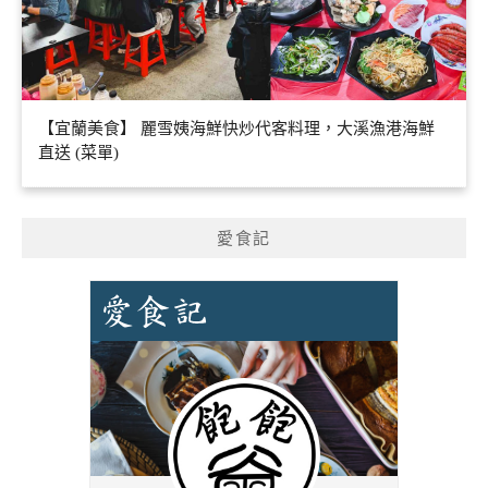
【宜蘭美食】 麗雪姨海鮮快炒代客料理，大溪漁港海鮮
直送 (菜單)
愛食記