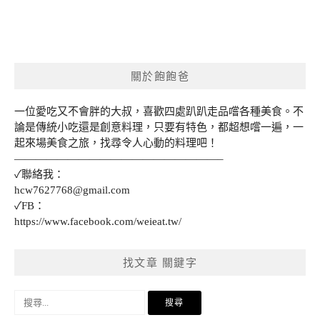
關於飽飽爸
一位愛吃又不會胖的大叔，喜歡四處趴趴走品嚐各種美食。不
論是傳統小吃還是創意料理，只要有特色，都超想嚐一遍，一
起來場美食之旅，找尋令人心動的料理吧！
———————————————————–
✓聯絡我：
hcw7627768@gmail.com
✓FB：
https://www.facebook.com/weieat.tw/
找文章 關鍵字
搜
尋