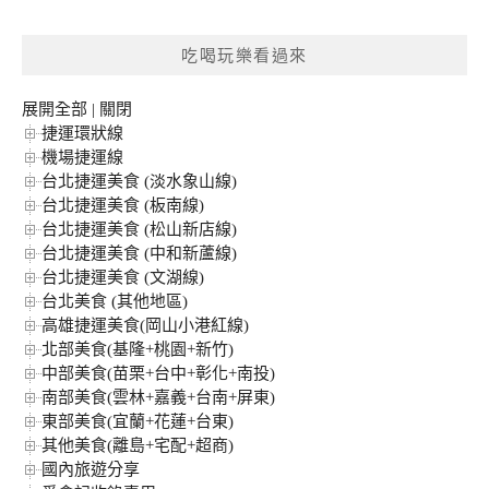
關
鍵
吃喝玩樂看過來
字:
展開全部
|
關閉
捷運環狀線
機場捷運線
台北捷運美食 (淡水象山線)
台北捷運美食 (板南線)
台北捷運美食 (松山新店線)
台北捷運美食 (中和新蘆線)
台北捷運美食 (文湖線)
台北美食 (其他地區)
高雄捷運美食(岡山小港紅線)
北部美食(基隆+桃園+新竹)
中部美食(苗栗+台中+彰化+南投)
南部美食(雲林+嘉義+台南+屏東)
東部美食(宜蘭+花蓮+台東)
其他美食(離島+宅配+超商)
國內旅遊分享