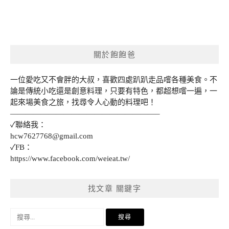
關於飽飽爸
一位愛吃又不會胖的大叔，喜歡四處趴趴走品嚐各種美食。不
論是傳統小吃還是創意料理，只要有特色，都超想嚐一遍，一
起來場美食之旅，找尋令人心動的料理吧！
———————————————————–
✓聯絡我：
hcw7627768@gmail.com
✓FB：
https://www.facebook.com/weieat.tw/
找文章 關鍵字
搜
尋