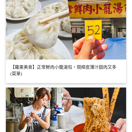
【羅東美食】正常鮮肉小籠湯包，現桿皮薄汁甜肉又多
(菜單)