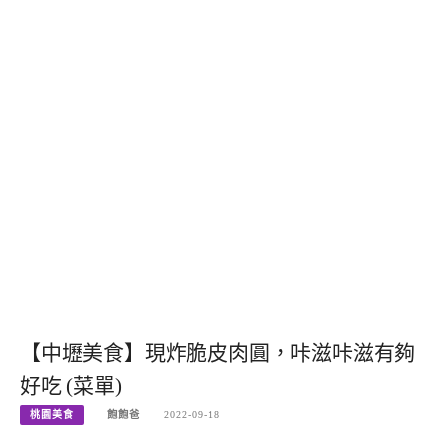
【中壢美食】現炸脆皮肉圓，咔滋咔滋有夠
好吃 (菜單)
桃園美食
飽飽爸
2022-09-18