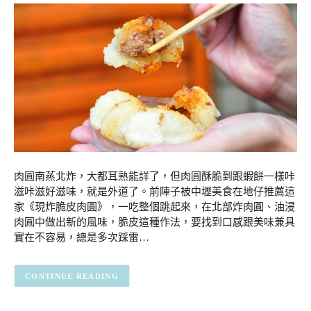
肉圓南蒸北炸，大都耳熟能詳了，但肉圓酥脆到跟蝦餅一樣咔
滋咔滋好滋味，就是外道了。前陣子被中壢美食在地仔推薦這
家《現炸脆皮肉圓》，一吃整個跳起來，在北部炸肉圓、油浸
肉圓中做出新的風味，脆皮這種作法，要找到口感跟美味兼具
實在不容易，總是多次踩雷…
CONTINUE READING