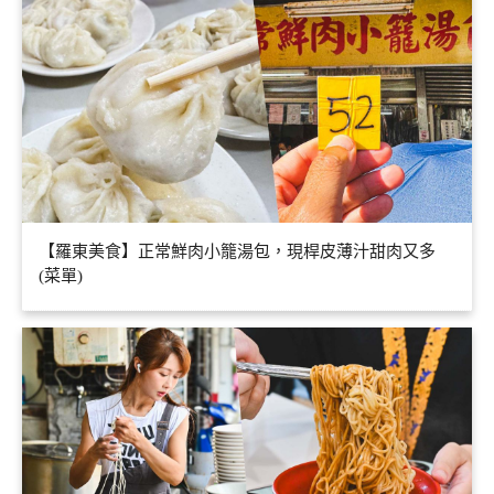
【羅東美食】正常鮮肉小籠湯包，現桿皮薄汁甜肉又多
(菜單)