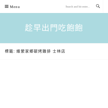
Skip
Menu
to
content
趁早出門吃飽飽
標籤:
維縈家鄉碳烤雞排 士林店