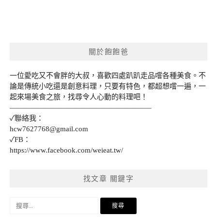
關於飽飽爸
一位愛吃又不會胖的大叔，喜歡四處趴趴走品嚐各種美食。不
論是傳統小吃還是創意料理，只要有特色，都超想嚐一遍，一
起來場美食之旅，找尋令人心動的料理吧！
———————————————————–
✓聯絡我：
hcw7627768@gmail.com
✓FB：
https://www.facebook.com/weieat.tw/
找文章 關鍵字
搜
尋