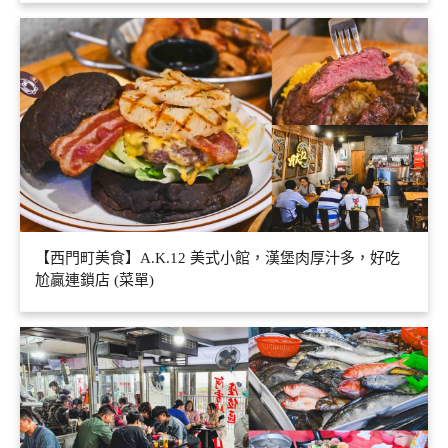
【西門町美食】A.K.12 美式小館，漢堡肉厚汁多，好吃
尬贏連鎖店 (菜單)