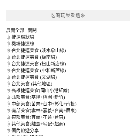
關
鍵
吃喝玩樂看過來
字:
展開全部
|
關閉
捷運環狀線
機場捷運線
台北捷運美食 (淡水象山線)
台北捷運美食 (板南線)
台北捷運美食 (松山新店線)
台北捷運美食 (中和新蘆線)
台北捷運美食 (文湖線)
台北美食 (其他地區)
高雄捷運美食(岡山小港紅線)
北部美食(基隆+桃園+新竹)
中部美食(苗栗+台中+彰化+南投)
南部美食(雲林+嘉義+台南+屏東)
東部美食(宜蘭+花蓮+台東)
其他美食(離島+宅配+超商)
國內旅遊分享