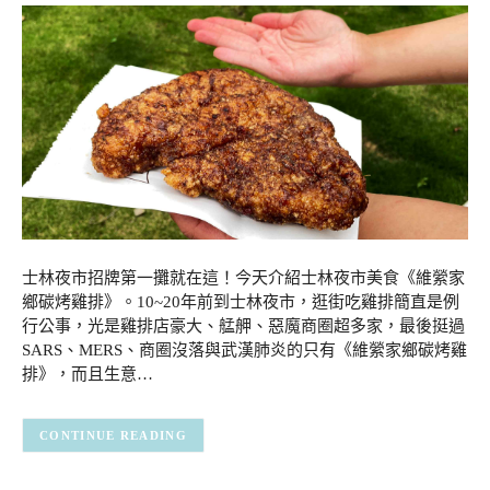
士林夜市招牌第一攤就在這！今天介紹士林夜市美食《維縈家
鄉碳烤雞排》。10~20年前到士林夜市，逛街吃雞排簡直是例
行公事，光是雞排店豪大、艋舺、惡魔商圈超多家，最後挺過
SARS、MERS、商圈沒落與武漢肺炎的只有《維縈家鄉碳烤雞
排》，而且生意…
CONTINUE READING