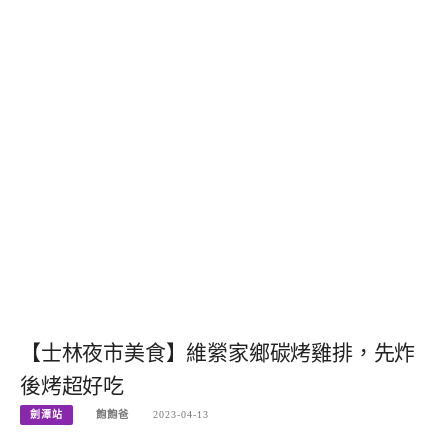
【士林夜市美食】維縈家鄉碳烤雞排，先炸
後烤超好吃
劍潭站
飽飽爸
2023-04-13