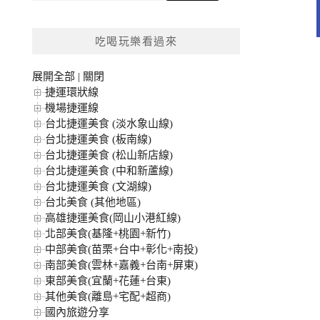
關
鍵
吃喝玩樂看過來
字:
展開全部
|
關閉
捷運環狀線
機場捷運線
台北捷運美食 (淡水象山線)
台北捷運美食 (板南線)
台北捷運美食 (松山新店線)
台北捷運美食 (中和新蘆線)
台北捷運美食 (文湖線)
台北美食 (其他地區)
高雄捷運美食(岡山小港紅線)
北部美食(基隆+桃園+新竹)
中部美食(苗栗+台中+彰化+南投)
南部美食(雲林+嘉義+台南+屏東)
東部美食(宜蘭+花蓮+台東)
其他美食(離島+宅配+超商)
國內旅遊分享