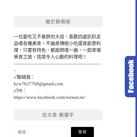
關於飽飽爸
一位愛吃又不會胖的大叔，喜歡四處趴趴走
品嚐各種美食。不論是傳統小吃還是創意料
理，只要有特色，都超想嚐一遍，一起來場
美食之旅，找尋令人心動的料理吧！
———————————————————
–
✓聯絡我：
hcw7627768@gmail.com
✓FB：
https://www.facebook.com/weieat.tw/
找文章 關鍵字
搜
尋