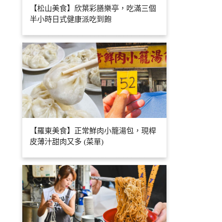
【松山美食】欣葉彩膳樂亭，吃滿三個
半小時日式健康派吃到飽
【羅東美食】正常鮮肉小籠湯包，現桿
皮薄汁甜肉又多 (菜單)