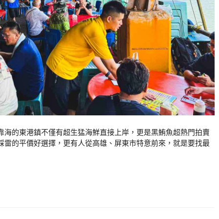
靠海的東港鎮不僅有超生猛海鮮直接上岸，更是黑鮪魚超熱門拍賣
踩雷的平價好選擇，更有人從高雄、屏東市特意前來，就是要找最