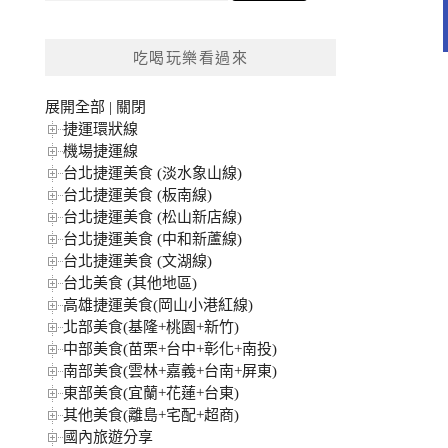
關
鍵
吃喝玩樂看過來
字:
展開全部
|
關閉
捷運環狀線
機場捷運線
台北捷運美食 (淡水象山線)
台北捷運美食 (板南線)
台北捷運美食 (松山新店線)
台北捷運美食 (中和新蘆線)
台北捷運美食 (文湖線)
台北美食 (其他地區)
高雄捷運美食(岡山小港紅線)
北部美食(基隆+桃園+新竹)
中部美食(苗栗+台中+彰化+南投)
南部美食(雲林+嘉義+台南+屏東)
東部美食(宜蘭+花蓮+台東)
其他美食(離島+宅配+超商)
國內旅遊分享