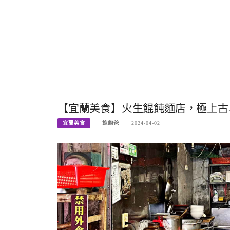
【宜蘭美食】火生餛飩麵店，極上古早
宜蘭美食
飽飽爸
2024-04-02