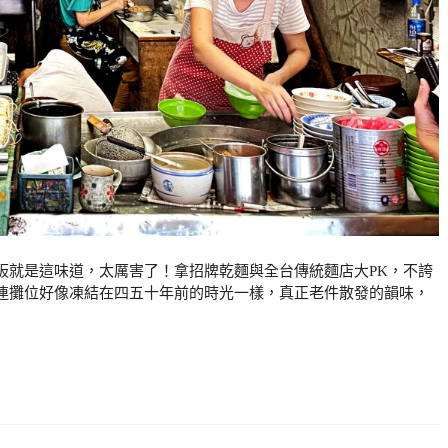
板就是這味道，太厲害了！拿招牌乾麵與全台傳統麵店大PK，不誇
連攤位好像凍結在四五十年前的時光一樣，真正老件散發的韻味，