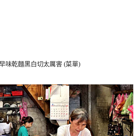
味乾麵黑白切太厲害 (菜單)