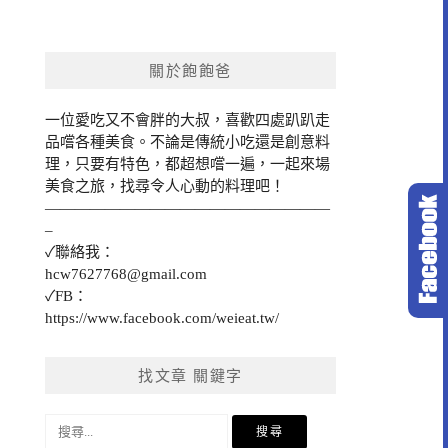
關於飽飽爸
一位愛吃又不會胖的大叔，喜歡四處趴趴走
品嚐各種美食。不論是傳統小吃還是創意料
理，只要有特色，都超想嚐一遍，一起來場
美食之旅，找尋令人心動的料理吧！
———————————————————
–
✓聯絡我：
hcw7627768@gmail.com
✓FB：
https://www.facebook.com/weieat.tw/
找文章 關鍵字
搜
尋