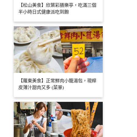
【松山美食】欣葉彩膳樂亭，吃滿三個
半小時日式健康派吃到飽
【羅東美食】正常鮮肉小籠湯包，現桿
皮薄汁甜肉又多 (菜單)