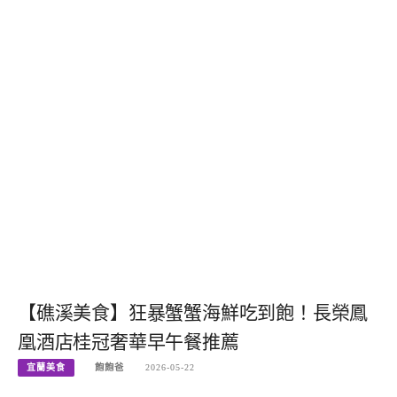
【礁溪美食】狂暴蟹蟹海鮮吃到飽！長榮鳳
凰酒店桂冠奢華早午餐推薦
宜蘭美食
飽飽爸
2026-05-22