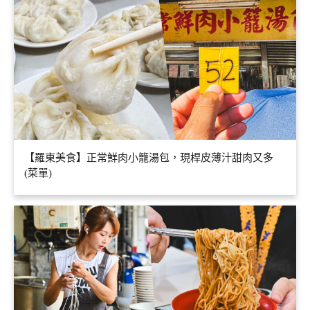
【羅東美食】正常鮮肉小籠湯包，現桿皮薄汁甜肉又多
(菜單)