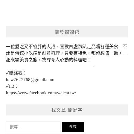
關於飽飽爸
一位愛吃又不會胖的大叔，喜歡四處趴趴走品嚐各種美食。不
論是傳統小吃還是創意料理，只要有特色，都超想嚐一遍，一
起來場美食之旅，找尋令人心動的料理吧！
———————————————————–
✓聯絡我：
hcw7627768@gmail.com
✓FB：
https://www.facebook.com/weieat.tw/
找文章 關鍵字
搜
尋