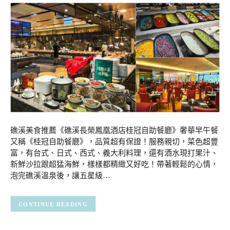
礁溪美食推薦《礁溪長榮鳳凰酒店桂冠自助餐廳》奢華早午餐
又稱《桂冠自助餐廳》，品質超有保證！服務親切，菜色超豐
富，有台式、日式、西式、義大利料理，還有酒水現打果汁、
新鮮沙拉跟超猛海鮮，樣樣都精緻又好吃！帶著輕鬆的心情，
泡完礁溪溫泉後，讓五星級…
CONTINUE READING