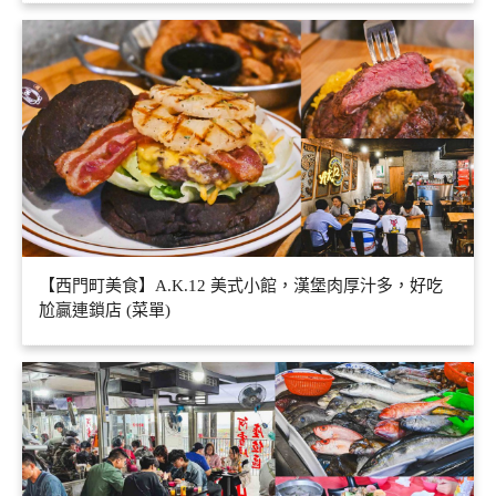
【西門町美食】A.K.12 美式小館，漢堡肉厚汁多，好吃
尬贏連鎖店 (菜單)