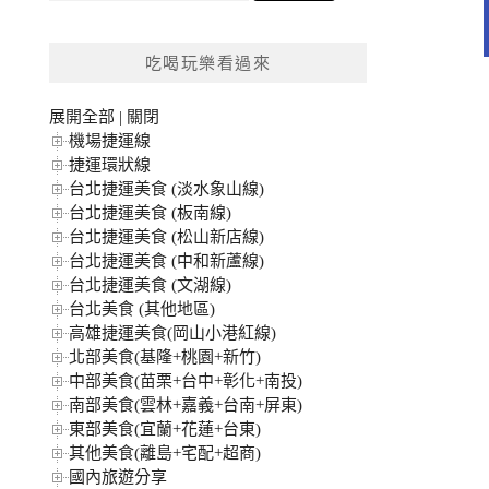
關
鍵
吃喝玩樂看過來
字:
展開全部
|
關閉
機場捷運線
捷運環狀線
台北捷運美食 (淡水象山線)
台北捷運美食 (板南線)
台北捷運美食 (松山新店線)
台北捷運美食 (中和新蘆線)
台北捷運美食 (文湖線)
台北美食 (其他地區)
高雄捷運美食(岡山小港紅線)
北部美食(基隆+桃園+新竹)
中部美食(苗栗+台中+彰化+南投)
南部美食(雲林+嘉義+台南+屏東)
東部美食(宜蘭+花蓮+台東)
其他美食(離島+宅配+超商)
國內旅遊分享