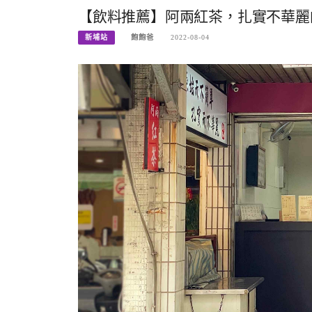
【飲料推薦】阿兩紅茶，扎實不華麗的
新埔站
飽飽爸
2022-08-04