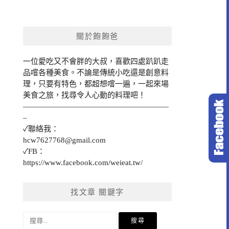
關於飽飽爸
一位愛吃又不會胖的大叔，喜歡四處趴趴走
品嚐各種美食。不論是傳統小吃還是創意料
理，只要有特色，都超想嚐一遍，一起來場
美食之旅，找尋令人心動的料理吧！
———————————————————
–
✓聯絡我：
hcw7627768@gmail.com
✓FB：
https://www.facebook.com/weieat.tw/
找文章 關鍵字
搜
尋