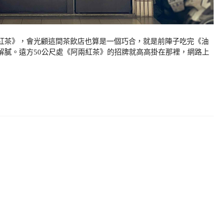
紅茶》，會光顧這間茶飲店也算是一個巧合，就是前陣子吃完《油
解膩。遠方50公尺處《阿兩紅茶》的招牌就高高掛在那裡，網路上