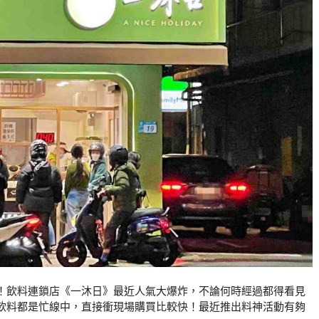
！飲料連鎖店《一沐日》最近人氣大爆炸，不論何時經過都得看見
飲料都是忙線中，直接衝現場購買比較快！最近推出料神活動有夠