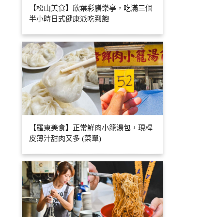
【松山美食】欣葉彩膳樂亭，吃滿三個
半小時日式健康派吃到飽
【羅東美食】正常鮮肉小籠湯包，現桿
皮薄汁甜肉又多 (菜單)