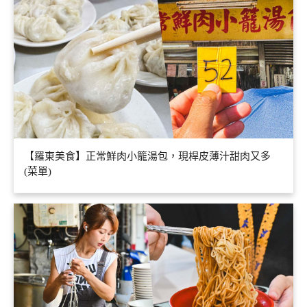
【羅東美食】正常鮮肉小籠湯包，現桿皮薄汁甜肉又多
(菜單)