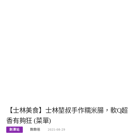
【士林美食】士林堃叔手作糯米腸，軟Q超
香有夠狂 (菜單)
劍潭站
飽飽爸
2025-08-29