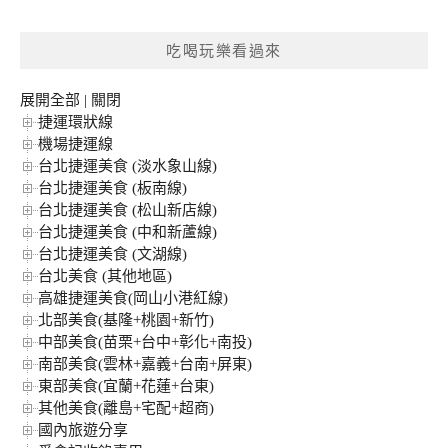
關
鍵
吃喝玩樂看過來
字:
展開全部
|
關閉
捷運環狀線
機場捷運線
台北捷運美食 (淡水象山線)
台北捷運美食 (板南線)
台北捷運美食 (松山新店線)
台北捷運美食 (中和新蘆線)
台北捷運美食 (文湖線)
台北美食 (其他地區)
高雄捷運美食(岡山小港紅線)
北部美食(基隆+桃園+新竹)
中部美食(苗栗+台中+彰化+南投)
南部美食(雲林+嘉義+台南+屏東)
東部美食(宜蘭+花蓮+台東)
其他美食(離島+宅配+超商)
國內旅遊分享