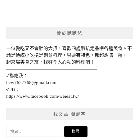
關於飽飽爸
一位愛吃又不會胖的大叔，喜歡四處趴趴走品嚐各種美食。不
論是傳統小吃還是創意料理，只要有特色，都超想嚐一遍，一
起來場美食之旅，找尋令人心動的料理吧！
———————————————————–
✓聯絡我：
hcw7627768@gmail.com
✓FB：
https://www.facebook.com/weieat.tw/
找文章 關鍵字
搜
尋