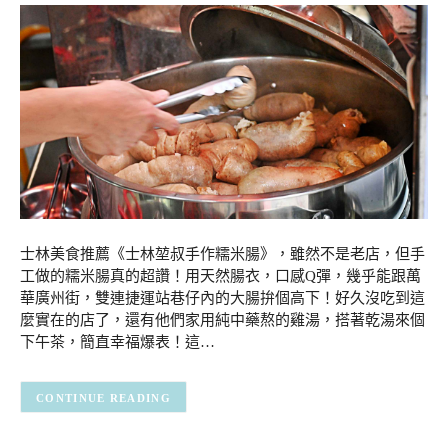
士林美食推薦《士林堃叔手作糯米腸》，雖然不是老店，但手
工做的糯米腸真的超讚！用天然腸衣，口感Q彈，幾乎能跟萬
華廣州街，雙連捷運站巷仔內的大腸拚個高下！好久沒吃到這
麼實在的店了，還有他們家用純中藥熬的雞湯，搭著乾湯來個
下午茶，簡直幸福爆表！這…
CONTINUE READING