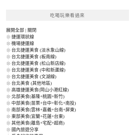
關
鍵
吃喝玩樂看過來
字:
展開全部
|
關閉
捷運環狀線
機場捷運線
台北捷運美食 (淡水象山線)
台北捷運美食 (板南線)
台北捷運美食 (松山新店線)
台北捷運美食 (中和新蘆線)
台北捷運美食 (文湖線)
台北美食 (其他地區)
高雄捷運美食(岡山小港紅線)
北部美食(基隆+桃園+新竹)
中部美食(苗栗+台中+彰化+南投)
南部美食(雲林+嘉義+台南+屏東)
東部美食(宜蘭+花蓮+台東)
其他美食(離島+宅配+超商)
國內旅遊分享