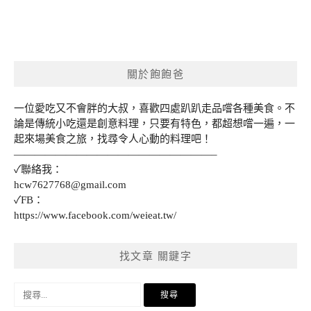
關於飽飽爸
一位愛吃又不會胖的大叔，喜歡四處趴趴走品嚐各種美食。不
論是傳統小吃還是創意料理，只要有特色，都超想嚐一遍，一
起來場美食之旅，找尋令人心動的料理吧！
———————————————————–
✓聯絡我：
hcw7627768@gmail.com
✓FB：
https://www.facebook.com/weieat.tw/
找文章 關鍵字
搜
尋