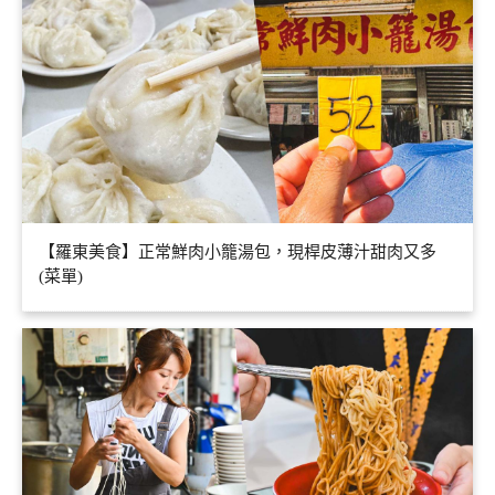
【羅東美食】正常鮮肉小籠湯包，現桿皮薄汁甜肉又多
(菜單)