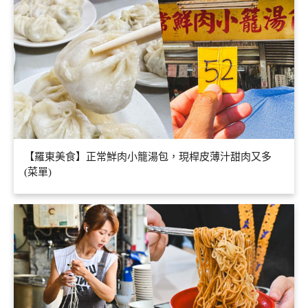
【羅東美食】正常鮮肉小籠湯包，現桿皮薄汁甜肉又多
(菜單)