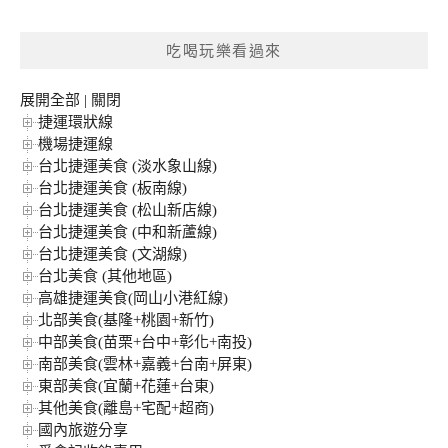
關
鍵
吃喝玩樂看過來
字:
展開全部
|
關閉
捷運環狀線
機場捷運線
台北捷運美食 (淡水象山線)
台北捷運美食 (板南線)
台北捷運美食 (松山新店線)
台北捷運美食 (中和新蘆線)
台北捷運美食 (文湖線)
台北美食 (其他地區)
高雄捷運美食(岡山小港紅線)
北部美食(基隆+桃園+新竹)
中部美食(苗栗+台中+彰化+南投)
南部美食(雲林+嘉義+台南+屏東)
東部美食(宜蘭+花蓮+台東)
其他美食(離島+宅配+超商)
國內旅遊分享