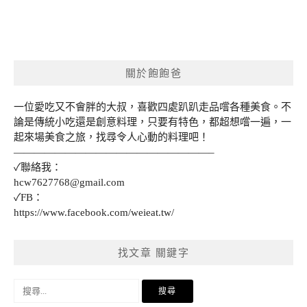
關於飽飽爸
一位愛吃又不會胖的大叔，喜歡四處趴趴走品嚐各種美食。不
論是傳統小吃還是創意料理，只要有特色，都超想嚐一遍，一
起來場美食之旅，找尋令人心動的料理吧！
———————————————————–
✓聯絡我：
hcw7627768@gmail.com
✓FB：
https://www.facebook.com/weieat.tw/
找文章 關鍵字
搜
尋