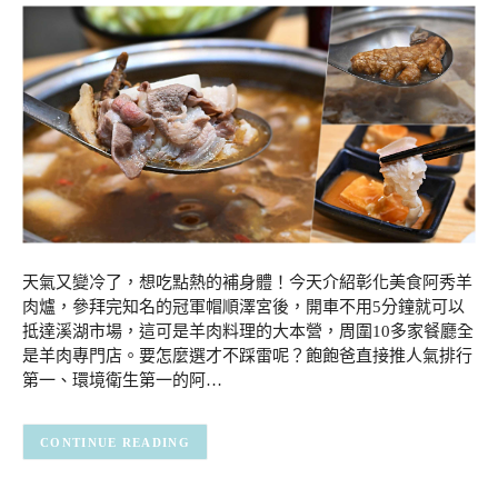
天氣又變冷了，想吃點熱的補身體！今天介紹彰化美食阿秀羊
肉爐，參拜完知名的冠軍帽順澤宮後，開車不用5分鐘就可以
抵達溪湖市場，這可是羊肉料理的大本營，周圍10多家餐廳全
是羊肉專門店。要怎麼選才不踩雷呢？飽飽爸直接推人氣排行
第一、環境衛生第一的阿…
CONTINUE READING