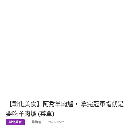
【彰化美食】阿秀羊肉爐， 拿完冠軍帽就是
要吃羊肉爐 (菜單)
彰化美食
飽飽爸
2023-02-21