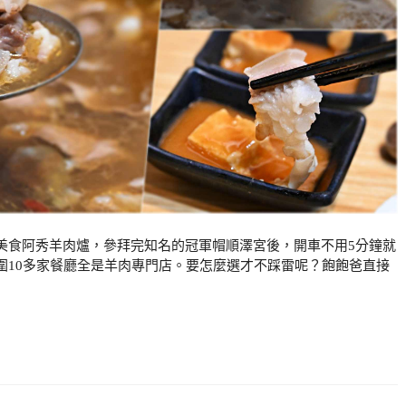
美食阿秀羊肉爐，參拜完知名的冠軍帽順澤宮後，開車不用5分鐘就
圍10多家餐廳全是羊肉專門店。要怎麼選才不踩雷呢？飽飽爸直接