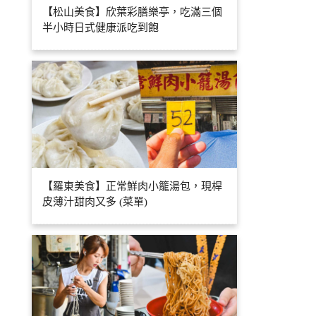
【松山美食】欣葉彩膳樂亭，吃滿三個
半小時日式健康派吃到飽
【羅東美食】正常鮮肉小籠湯包，現桿
皮薄汁甜肉又多 (菜單)