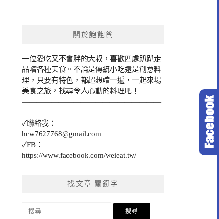
關於飽飽爸
一位愛吃又不會胖的大叔，喜歡四處趴趴走
品嚐各種美食。不論是傳統小吃還是創意料
理，只要有特色，都超想嚐一遍，一起來場
美食之旅，找尋令人心動的料理吧！
———————————————————
–
✓聯絡我：
hcw7627768@gmail.com
✓FB：
https://www.facebook.com/weieat.tw/
找文章 關鍵字
搜
尋