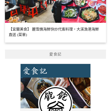
【宜蘭美食】 麗雪姨海鮮快炒代客料理，大溪漁港海鮮
直送 (菜單)
愛食記