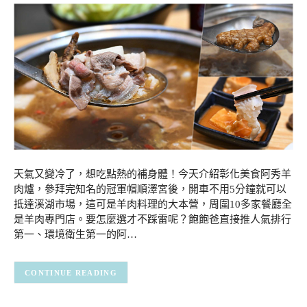
天氣又變冷了，想吃點熱的補身體！今天介紹彰化美食阿秀羊
肉爐，參拜完知名的冠軍帽順澤宮後，開車不用5分鐘就可以
抵達溪湖市場，這可是羊肉料理的大本營，周圍10多家餐廳全
是羊肉專門店。要怎麼選才不踩雷呢？飽飽爸直接推人氣排行
第一、環境衛生第一的阿…
CONTINUE READING