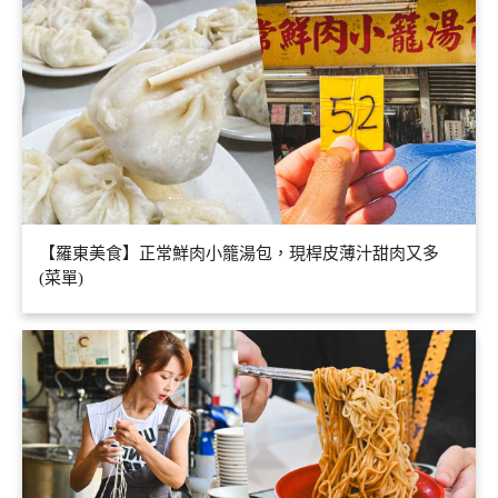
【羅東美食】正常鮮肉小籠湯包，現桿皮薄汁甜肉又多
(菜單)