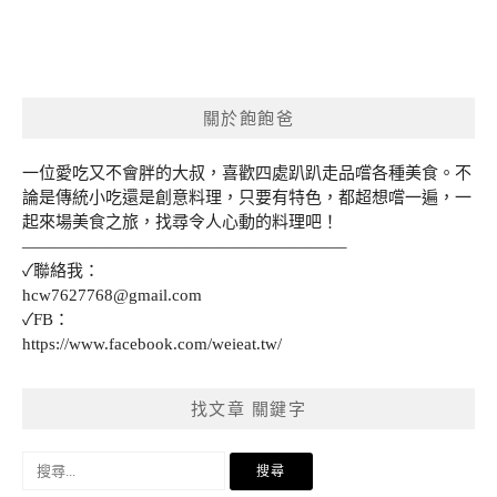
關於飽飽爸
一位愛吃又不會胖的大叔，喜歡四處趴趴走品嚐各種美食。不
論是傳統小吃還是創意料理，只要有特色，都超想嚐一遍，一
起來場美食之旅，找尋令人心動的料理吧！
———————————————————–
✓聯絡我：
hcw7627768@gmail.com
✓FB：
https://www.facebook.com/weieat.tw/
找文章 關鍵字
搜
尋