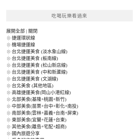
關
鍵
吃喝玩樂看過來
字:
展開全部
|
關閉
捷運環狀線
機場捷運線
台北捷運美食 (淡水象山線)
台北捷運美食 (板南線)
台北捷運美食 (松山新店線)
台北捷運美食 (中和新蘆線)
台北捷運美食 (文湖線)
台北美食 (其他地區)
高雄捷運美食(岡山小港紅線)
北部美食(基隆+桃園+新竹)
中部美食(苗栗+台中+彰化+南投)
南部美食(雲林+嘉義+台南+屏東)
東部美食(宜蘭+花蓮+台東)
其他美食(離島+宅配+超商)
國內旅遊分享