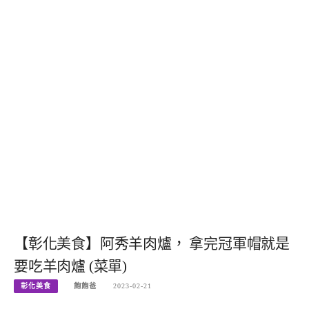
【彰化美食】阿秀羊肉爐， 拿完冠軍帽就是
要吃羊肉爐 (菜單)
彰化美食
飽飽爸
2023-02-21