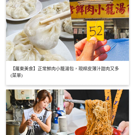
【羅東美食】正常鮮肉小籠湯包，現桿皮薄汁甜肉又多
(菜單)