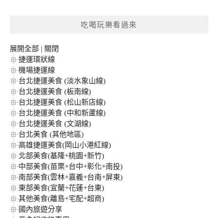
關
鍵
吃喝玩樂看過來
字:
展開全部
|
關閉
捷運環狀線
機場捷運線
台北捷運美食 (淡水象山線)
台北捷運美食 (板南線)
台北捷運美食 (松山新店線)
台北捷運美食 (中和新蘆線)
台北捷運美食 (文湖線)
台北美食 (其他地區)
高雄捷運美食(岡山小港紅線)
北部美食(基隆+桃園+新竹)
中部美食(苗栗+台中+彰化+南投)
南部美食(雲林+嘉義+台南+屏東)
東部美食(宜蘭+花蓮+台東)
其他美食(離島+宅配+超商)
國內旅遊分享