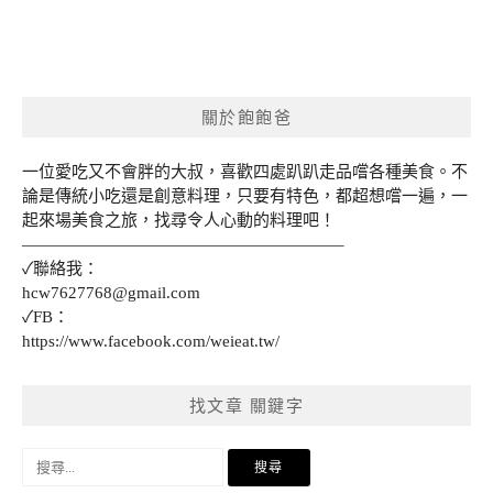
關於飽飽爸
一位愛吃又不會胖的大叔，喜歡四處趴趴走品嚐各種美食。不
論是傳統小吃還是創意料理，只要有特色，都超想嚐一遍，一
起來場美食之旅，找尋令人心動的料理吧！
———————————————————–
✓聯絡我：
hcw7627768@gmail.com
✓FB：
https://www.facebook.com/weieat.tw/
找文章 關鍵字
搜
尋