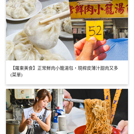
【羅東美食】正常鮮肉小籠湯包，現桿皮薄汁甜肉又多
(菜單)