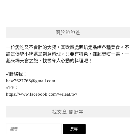
關於飽飽爸
一位愛吃又不會胖的大叔，喜歡四處趴趴走品嚐各種美食。不
論是傳統小吃還是創意料理，只要有特色，都超想嚐一遍，一
起來場美食之旅，找尋令人心動的料理吧！
———————————————————–
✓聯絡我：
hcw7627768@gmail.com
✓FB：
https://www.facebook.com/weieat.tw/
找文章 關鍵字
搜
尋