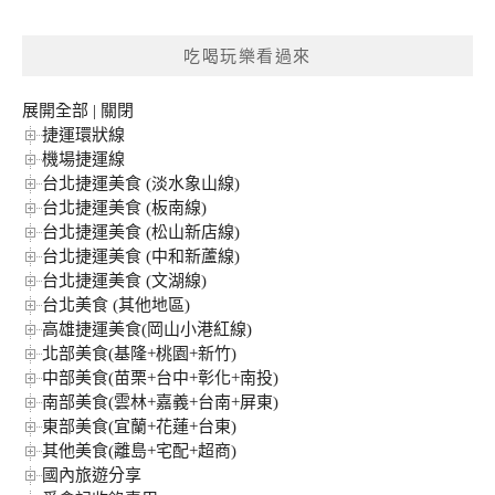
關
鍵
吃喝玩樂看過來
字:
展開全部
|
關閉
捷運環狀線
機場捷運線
台北捷運美食 (淡水象山線)
台北捷運美食 (板南線)
台北捷運美食 (松山新店線)
台北捷運美食 (中和新蘆線)
台北捷運美食 (文湖線)
台北美食 (其他地區)
高雄捷運美食(岡山小港紅線)
北部美食(基隆+桃園+新竹)
中部美食(苗栗+台中+彰化+南投)
南部美食(雲林+嘉義+台南+屏東)
東部美食(宜蘭+花蓮+台東)
其他美食(離島+宅配+超商)
國內旅遊分享