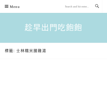
Skip
Menu
to
content
趁早出門吃飽飽
標籤:
士林糯米腸雞湯