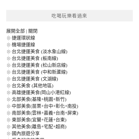
關
鍵
吃喝玩樂看過來
字:
展開全部
|
關閉
捷運環狀線
機場捷運線
台北捷運美食 (淡水象山線)
台北捷運美食 (板南線)
台北捷運美食 (松山新店線)
台北捷運美食 (中和新蘆線)
台北捷運美食 (文湖線)
台北美食 (其他地區)
高雄捷運美食(岡山小港紅線)
北部美食(基隆+桃園+新竹)
中部美食(苗栗+台中+彰化+南投)
南部美食(雲林+嘉義+台南+屏東)
東部美食(宜蘭+花蓮+台東)
其他美食(離島+宅配+超商)
國內旅遊分享