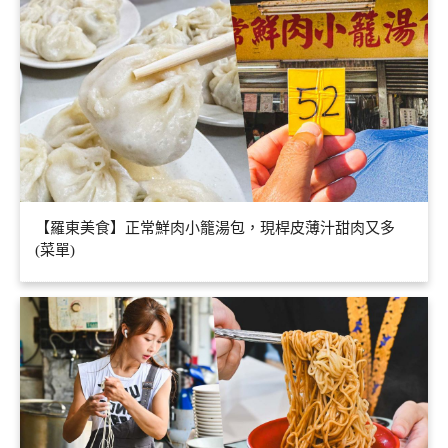
【羅東美食】正常鮮肉小籠湯包，現桿皮薄汁甜肉又多
(菜單)