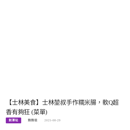
【士林美食】士林堃叔手作糯米腸，軟Q超
香有夠狂 (菜單)
劍潭站
飽飽爸
2025-08-29