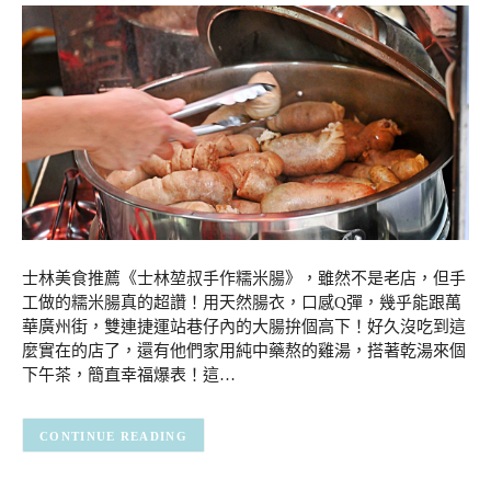
士林美食推薦《士林堃叔手作糯米腸》，雖然不是老店，但手
工做的糯米腸真的超讚！用天然腸衣，口感Q彈，幾乎能跟萬
華廣州街，雙連捷運站巷仔內的大腸拚個高下！好久沒吃到這
麼實在的店了，還有他們家用純中藥熬的雞湯，搭著乾湯來個
下午茶，簡直幸福爆表！這…
CONTINUE READING