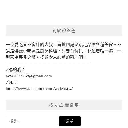
關於飽飽爸
一位愛吃又不會胖的大叔，喜歡四處趴趴走品嚐各種美食。不
論是傳統小吃還是創意料理，只要有特色，都超想嚐一遍，一
起來場美食之旅，找尋令人心動的料理吧！
———————————————————–
✓聯絡我：
hcw7627768@gmail.com
✓FB：
https://www.facebook.com/weieat.tw/
找文章 關鍵字
搜
尋