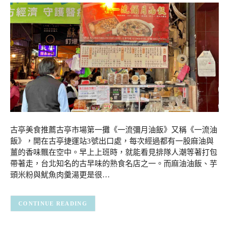
古亭美食推薦古亭市場第一攤《一流彌月油飯》又稱《一流油
飯》，開在古亭捷運站3號出口處，每次經過都有一股麻油與
薑的香味飄在空中。早上上班時，就能看見排隊人潮等著打包
帶著走，台北知名的古早味的熟食名店之一。而麻油油飯、芋
頭米粉與魷魚肉羹湯更是很…
CONTINUE READING