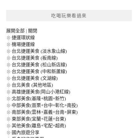
關
鍵
吃喝玩樂看過來
字:
展開全部
|
關閉
捷運環狀線
機場捷運線
台北捷運美食 (淡水象山線)
台北捷運美食 (板南線)
台北捷運美食 (松山新店線)
台北捷運美食 (中和新蘆線)
台北捷運美食 (文湖線)
台北美食 (其他地區)
高雄捷運美食(岡山小港紅線)
北部美食(基隆+桃園+新竹)
中部美食(苗栗+台中+彰化+南投)
南部美食(雲林+嘉義+台南+屏東)
東部美食(宜蘭+花蓮+台東)
其他美食(離島+宅配+超商)
國內旅遊分享