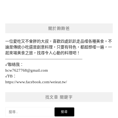
關於飽飽爸
一位愛吃又不會胖的大叔，喜歡四處趴趴走品嚐各種美食。不
論是傳統小吃還是創意料理，只要有特色，都超想嚐一遍，一
起來場美食之旅，找尋令人心動的料理吧！
———————————————————–
✓聯絡我：
hcw7627768@gmail.com
✓FB：
https://www.facebook.com/weieat.tw/
找文章 關鍵字
搜
尋