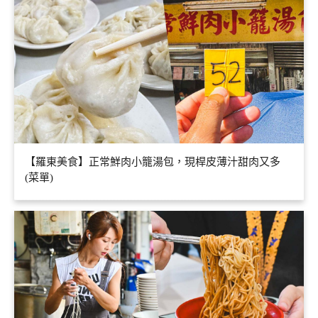
【羅東美食】正常鮮肉小籠湯包，現桿皮薄汁甜肉又多
(菜單)