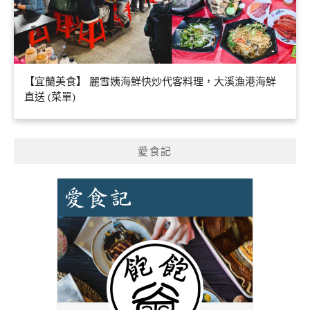
【宜蘭美食】 麗雪姨海鮮快炒代客料理，大溪漁港海鮮
直送 (菜單)
愛食記