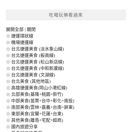
關
鍵
吃喝玩樂看過來
字:
展開全部
|
關閉
捷運環狀線
機場捷運線
台北捷運美食 (淡水象山線)
台北捷運美食 (板南線)
台北捷運美食 (松山新店線)
台北捷運美食 (中和新蘆線)
台北捷運美食 (文湖線)
台北美食 (其他地區)
高雄捷運美食(岡山小港紅線)
北部美食(基隆+桃園+新竹)
中部美食(苗栗+台中+彰化+南投)
南部美食(雲林+嘉義+台南+屏東)
東部美食(宜蘭+花蓮+台東)
其他美食(離島+宅配+超商)
國內旅遊分享