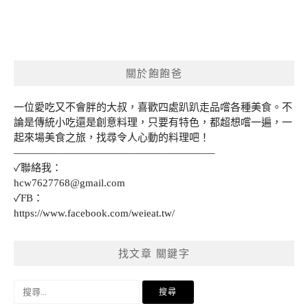
關於飽飽爸
一位愛吃又不會胖的大叔，喜歡四處趴趴走品嚐各種美食。不
論是傳統小吃還是創意料理，只要有特色，都超想嚐一遍，一
起來場美食之旅，找尋令人心動的料理吧！
———————————————————–
✓聯絡我：
hcw7627768@gmail.com
✓FB：
https://www.facebook.com/weieat.tw/
找文章 關鍵字
搜
尋