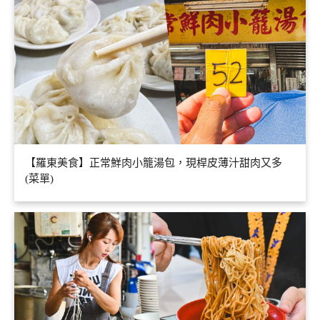
【羅東美食】正常鮮肉小籠湯包，現桿皮薄汁甜肉又多
(菜單)