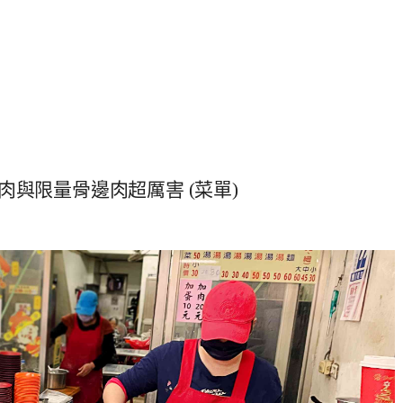
與限量骨邊肉超厲害 (菜單)