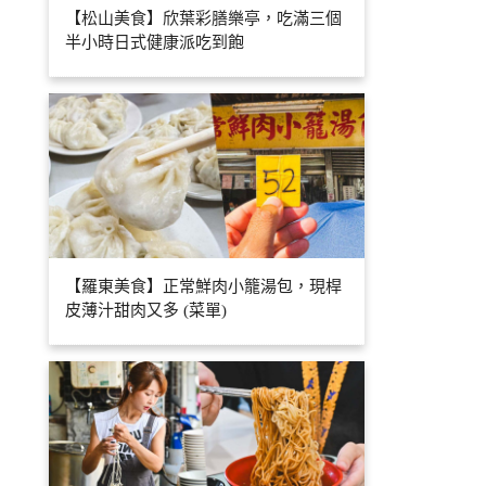
【松山美食】欣葉彩膳樂亭，吃滿三個
半小時日式健康派吃到飽
【羅東美食】正常鮮肉小籠湯包，現桿
皮薄汁甜肉又多 (菜單)