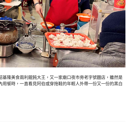
紹基隆美食兩利餛飩大王，又一家廟口夜市旁老字號麵店，雖然是
內用餐時，一直看見阿伯或穿拖鞋的年輕人外帶一份又一份的黑白