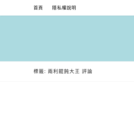
Skip
首頁
隱私權說明
to
content
標籤:
兩利餛飩大王 評論