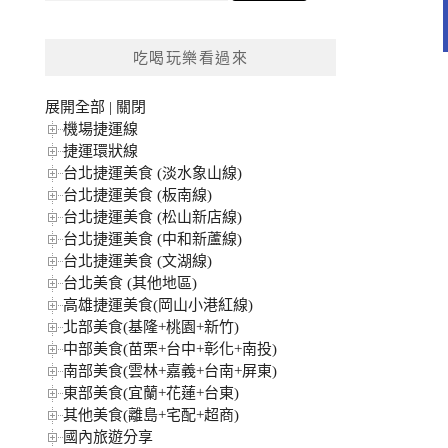
關
鍵
吃喝玩樂看過來
字:
展開全部
|
關閉
機場捷運線
捷運環狀線
台北捷運美食 (淡水象山線)
台北捷運美食 (板南線)
台北捷運美食 (松山新店線)
台北捷運美食 (中和新蘆線)
台北捷運美食 (文湖線)
台北美食 (其他地區)
高雄捷運美食(岡山小港紅線)
北部美食(基隆+桃園+新竹)
中部美食(苗栗+台中+彰化+南投)
南部美食(雲林+嘉義+台南+屏東)
東部美食(宜蘭+花蓮+台東)
其他美食(離島+宅配+超商)
國內旅遊分享