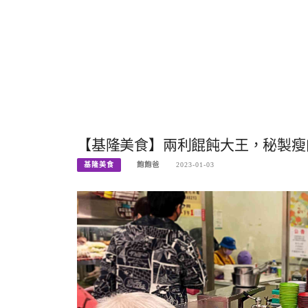
【基隆美食】兩利餛飩大王，秘製瘦肉
基隆美食
飽飽爸
2023-01-03