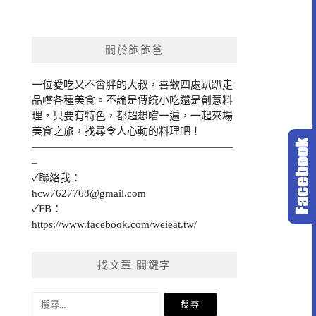
關於飽飽爸
一位愛吃又不會胖的大叔，喜歡四處趴趴走
品嚐各種美食。不論是傳統小吃還是創意料
理，只要有特色，都超想嚐一遍，一起來場
美食之旅，找尋令人心動的料理吧！
———————————————————
–
✓聯絡我：
hcw7627768@gmail.com
✓FB：
https://www.facebook.com/weieat.tw/
找文章 關鍵字
搜
尋