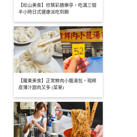
【松山美食】欣葉彩膳樂亭，吃滿三個
半小時日式健康派吃到飽
【羅東美食】正常鮮肉小籠湯包，現桿
皮薄汁甜肉又多 (菜單)