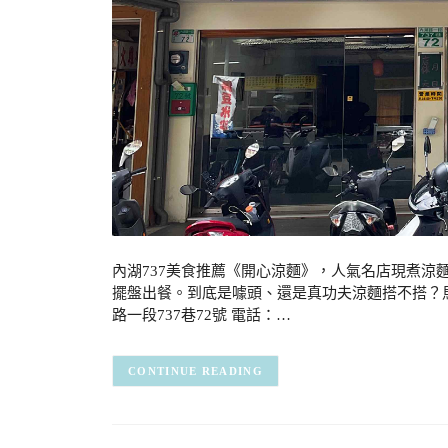
內湖737美食推薦《開心涼麵》，人氣名店現煮涼
擺盤出餐。到底是噱頭、還是真功夫涼麵搭不搭？馬
路一段737巷72號 電話：…
CONTINUE READING