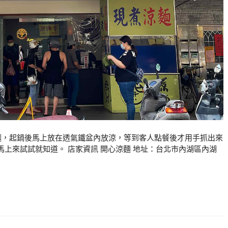
麵，起鍋後馬上放在透氣鐵盆內放涼，等到客人點餐後才用手抓出來
上來試試就知道。 店家資訊 開心涼麵 地址：台北市內湖區內湖