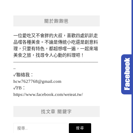
關於飽飽爸
一位愛吃又不會胖的大叔，喜歡四處趴趴走
品嚐各種美食。不論是傳統小吃還是創意料
理，只要有特色，都超想嚐一遍，一起來場
美食之旅，找尋令人心動的料理吧！
———————————————————
–
✓聯絡我：
hcw7627768@gmail.com
✓FB：
https://www.facebook.com/weieat.tw/
找文章 關鍵字
搜
尋