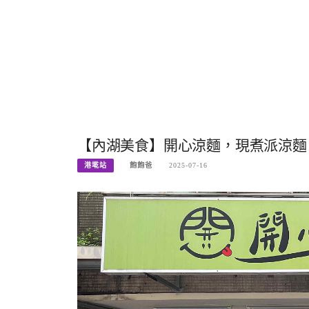
【內湖美食】開心涼麵，現煮派涼麵，內
港墘站
飽飽爸
2025-07-16