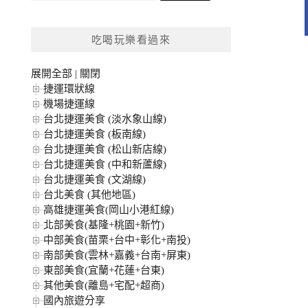
關
鍵
吃喝玩樂看過來
字:
展開全部
|
關閉
捷運環狀線
機場捷運線
台北捷運美食 (淡水象山線)
台北捷運美食 (板南線)
台北捷運美食 (松山新店線)
台北捷運美食 (中和新蘆線)
台北捷運美食 (文湖線)
台北美食 (其他地區)
高雄捷運美食(岡山小港紅線)
北部美食(基隆+桃園+新竹)
中部美食(苗栗+台中+彰化+南投)
南部美食(雲林+嘉義+台南+屏東)
東部美食(宜蘭+花蓮+台東)
其他美食(離島+宅配+超商)
國內旅遊分享