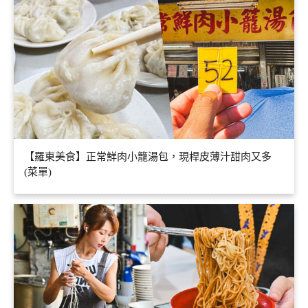
【羅東美食】正常鮮肉小籠湯包，現桿皮薄汁甜肉又多
(菜單)