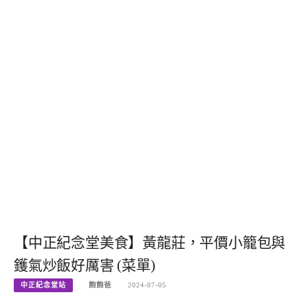
【中正紀念堂美食】黃龍莊，平價小籠包與
鑊氣炒飯好厲害 (菜單)
中正紀念堂站
飽飽爸
2024-07-05