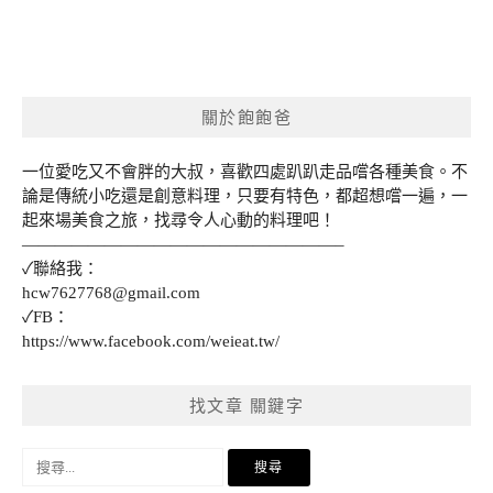
關於飽飽爸
一位愛吃又不會胖的大叔，喜歡四處趴趴走品嚐各種美食。不
論是傳統小吃還是創意料理，只要有特色，都超想嚐一遍，一
起來場美食之旅，找尋令人心動的料理吧！
———————————————————–
✓聯絡我：
hcw7627768@gmail.com
✓FB：
https://www.facebook.com/weieat.tw/
找文章 關鍵字
搜
尋