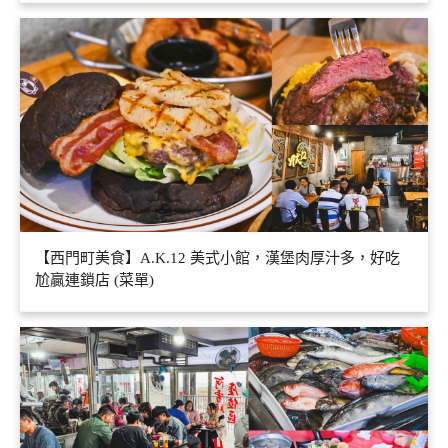
【西門町美食】A.K.12 美式小館，漢堡肉厚汁多，好吃
尬贏連鎖店 (菜單)