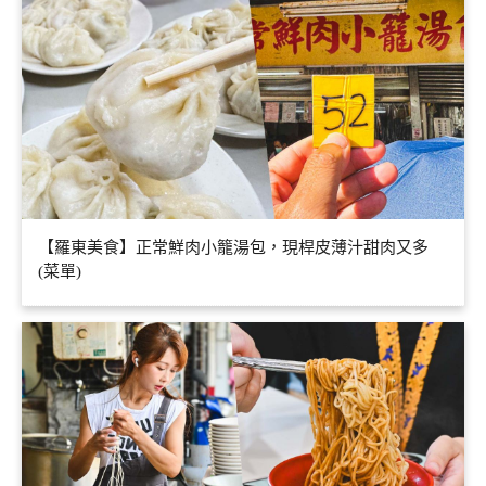
【羅東美食】正常鮮肉小籠湯包，現桿皮薄汁甜肉又多
(菜單)