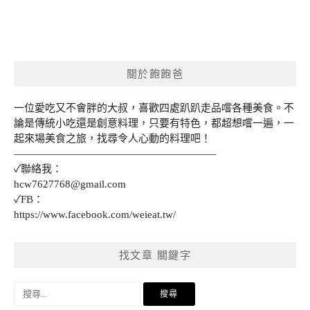
關於飽飽爸
一位愛吃又不會胖的大叔，喜歡四處趴趴走品嚐各種美食。不
論是傳統小吃還是創意料理，只要有特色，都超想嚐一遍，一
起來場美食之旅，找尋令人心動的料理吧！
———————————————————–
✓聯絡我：
hcw7627768@gmail.com
✓FB：
https://www.facebook.com/weieat.tw/
找文章 關鍵字
搜
尋