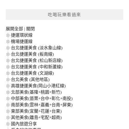
關
鍵
吃喝玩樂看過來
字:
展開全部
|
關閉
捷運環狀線
機場捷運線
台北捷運美食 (淡水象山線)
台北捷運美食 (板南線)
台北捷運美食 (松山新店線)
台北捷運美食 (中和新蘆線)
台北捷運美食 (文湖線)
台北美食 (其他地區)
高雄捷運美食(岡山小港紅線)
北部美食(基隆+桃園+新竹)
中部美食(苗栗+台中+彰化+南投)
南部美食(雲林+嘉義+台南+屏東)
東部美食(宜蘭+花蓮+台東)
其他美食(離島+宅配+超商)
國內旅遊分享