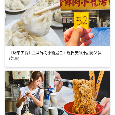
【羅東美食】正常鮮肉小籠湯包，現桿皮薄汁甜肉又多
(菜單)