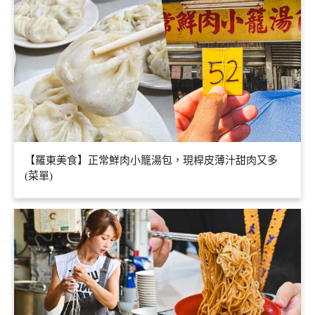
【羅東美食】正常鮮肉小籠湯包，現桿皮薄汁甜肉又多
(菜單)