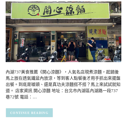
內湖737美食推薦《開心涼麵》，人氣名店現煮涼麵，起鍋後
馬上放在透氣鐵盆內放涼，等到客人點餐後才用手抓出來擺盤
出餐。到底是噱頭、還是真功夫涼麵搭不搭？馬上來試試就知
道。 店家資訊 開心涼麵 地址：台北市內湖區內湖路一段737
巷72號 電話：…
CONTINUE READING