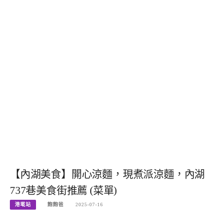
【內湖美食】開心涼麵，現煮派涼麵，內湖
737巷美食街推薦 (菜單)
港墘站
飽飽爸
2025-07-16