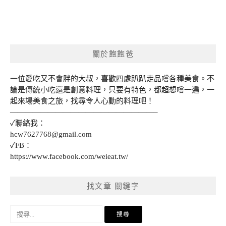
關於飽飽爸
一位愛吃又不會胖的大叔，喜歡四處趴趴走品嚐各種美食。不
論是傳統小吃還是創意料理，只要有特色，都超想嚐一遍，一
起來場美食之旅，找尋令人心動的料理吧！
———————————————————–
✓聯絡我：
hcw7627768@gmail.com
✓FB：
https://www.facebook.com/weieat.tw/
找文章 關鍵字
搜
尋