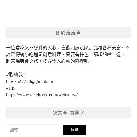
關於飽飽爸
一位愛吃又不會胖的大叔，喜歡四處趴趴走品嚐各種美食。不
論是傳統小吃還是創意料理，只要有特色，都超想嚐一遍，一
起來場美食之旅，找尋令人心動的料理吧！
———————————————————–
✓聯絡我：
hcw7627768@gmail.com
✓FB：
https://www.facebook.com/weieat.tw/
找文章 關鍵字
搜
尋