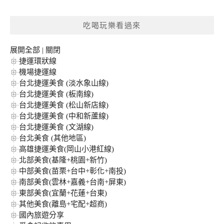
關
鍵
吃喝玩樂看過來
字:
展開全部
|
關閉
捷運環狀線
機場捷運線
台北捷運美食 (淡水象山線)
台北捷運美食 (板南線)
台北捷運美食 (松山新店線)
台北捷運美食 (中和新蘆線)
台北捷運美食 (文湖線)
台北美食 (其他地區)
高雄捷運美食(岡山小港紅線)
北部美食(基隆+桃園+新竹)
中部美食(苗栗+台中+彰化+南投)
南部美食(雲林+嘉義+台南+屏東)
東部美食(宜蘭+花蓮+台東)
其他美食(離島+宅配+超商)
國內旅遊分享