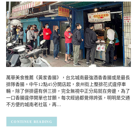
萬華美食推薦《黃家香腸》，台北城南最強酒香香腸或是最長
排隊香腸。中午12點45分開店起，泉州街上整排花式違停車
輛，除了併排還有併三排，完全無視中正分局就在旁邊，為了
一口香腸違停開單也甘願。每次經過都覺得誇張，明明是交通
不方便的城南老社區，再…
CONTINUE READING