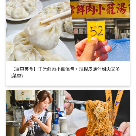
【羅東美食】正常鮮肉小籠湯包，現桿皮薄汁甜肉又多
(菜單)