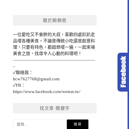
關於飽飽爸
一位愛吃又不會胖的大叔，喜歡四處趴趴走
品嚐各種美食。不論是傳統小吃還是創意料
理，只要有特色，都超想嚐一遍，一起來場
美食之旅，找尋令人心動的料理吧！
———————————————————
–
✓聯絡我：
hcw7627768@gmail.com
✓FB：
https://www.facebook.com/weieat.tw/
找文章 關鍵字
搜
尋