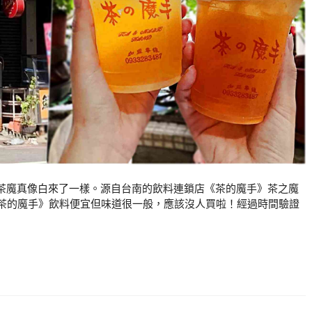
茶魔真像白來了一樣。源自台南的飲料連鎖店《茶的魔手》茶之魔
《茶的魔手》飲料便宜但味道很一般，應該沒人買啦！經過時間驗證