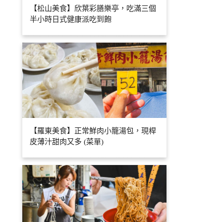
【松山美食】欣葉彩膳樂亭，吃滿三個
半小時日式健康派吃到飽
【羅東美食】正常鮮肉小籠湯包，現桿
皮薄汁甜肉又多 (菜單)