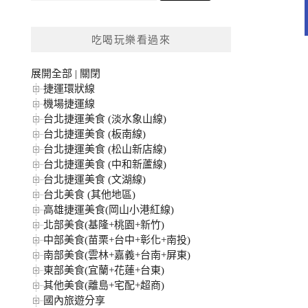
關
鍵
吃喝玩樂看過來
字:
展開全部
|
關閉
捷運環狀線
機場捷運線
台北捷運美食 (淡水象山線)
台北捷運美食 (板南線)
台北捷運美食 (松山新店線)
台北捷運美食 (中和新蘆線)
台北捷運美食 (文湖線)
台北美食 (其他地區)
高雄捷運美食(岡山小港紅線)
北部美食(基隆+桃園+新竹)
中部美食(苗栗+台中+彰化+南投)
南部美食(雲林+嘉義+台南+屏東)
東部美食(宜蘭+花蓮+台東)
其他美食(離島+宅配+超商)
國內旅遊分享