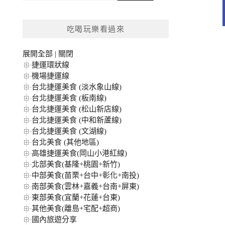
關
鍵
吃喝玩樂看過來
字:
展開全部
|
關閉
捷運環狀線
機場捷運線
台北捷運美食 (淡水象山線)
台北捷運美食 (板南線)
台北捷運美食 (松山新店線)
台北捷運美食 (中和新蘆線)
台北捷運美食 (文湖線)
台北美食 (其他地區)
高雄捷運美食(岡山小港紅線)
北部美食(基隆+桃園+新竹)
中部美食(苗栗+台中+彰化+南投)
南部美食(雲林+嘉義+台南+屏東)
東部美食(宜蘭+花蓮+台東)
其他美食(離島+宅配+超商)
國內旅遊分享