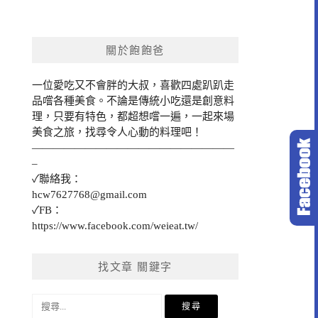
關於飽飽爸
一位愛吃又不會胖的大叔，喜歡四處趴趴走
品嚐各種美食。不論是傳統小吃還是創意料
理，只要有特色，都超想嚐一遍，一起來場
美食之旅，找尋令人心動的料理吧！
———————————————————
–
✓聯絡我：
hcw7627768@gmail.com
✓FB：
https://www.facebook.com/weieat.tw/
找文章 關鍵字
搜
尋