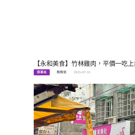
【永和美食】竹林雞肉，平價一吃上癮
頂溪站
飽飽爸
2025-07-31