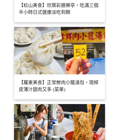
【松山美食】欣葉彩膳樂亭，吃滿三個
半小時日式健康派吃到飽
【羅東美食】正常鮮肉小籠湯包，現桿
皮薄汁甜肉又多 (菜單)