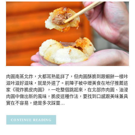
肉圓南蒸北炸，大都耳熟能詳了，但肉圓酥脆到跟蝦餅一樣咔
滋咔滋好滋味，就是外道了。前陣子被中壢美食在地仔推薦這
家《現炸脆皮肉圓》，一吃整個跳起來，在北部炸肉圓、油浸
肉圓中做出新的風味，脆皮這種作法，要找到口感跟美味兼具
實在不容易，總是多次踩雷…
CONTINUE READING