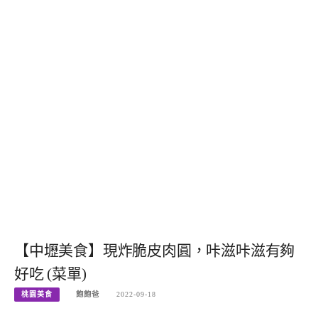
【中壢美食】現炸脆皮肉圓，咔滋咔滋有夠
好吃 (菜單)
桃園美食
飽飽爸
2022-09-18