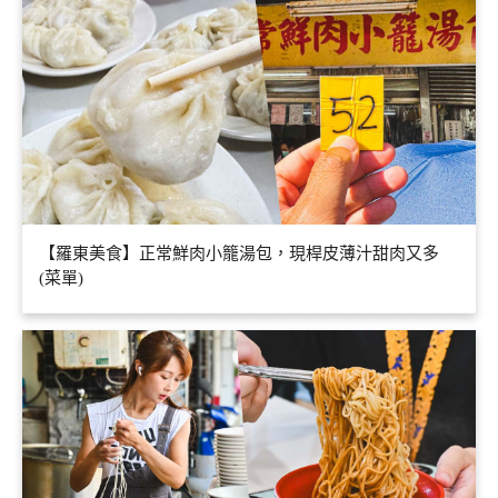
【羅東美食】正常鮮肉小籠湯包，現桿皮薄汁甜肉又多
(菜單)