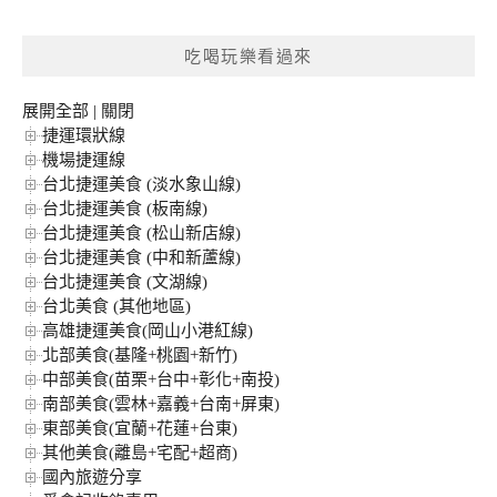
關
鍵
吃喝玩樂看過來
字:
展開全部
|
關閉
捷運環狀線
機場捷運線
台北捷運美食 (淡水象山線)
台北捷運美食 (板南線)
台北捷運美食 (松山新店線)
台北捷運美食 (中和新蘆線)
台北捷運美食 (文湖線)
台北美食 (其他地區)
高雄捷運美食(岡山小港紅線)
北部美食(基隆+桃園+新竹)
中部美食(苗栗+台中+彰化+南投)
南部美食(雲林+嘉義+台南+屏東)
東部美食(宜蘭+花蓮+台東)
其他美食(離島+宅配+超商)
國內旅遊分享