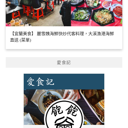
【宜蘭美食】 麗雪姨海鮮快炒代客料理，大溪漁港海鮮
直送 (菜單)
愛食記