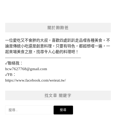
關於飽飽爸
一位愛吃又不會胖的大叔，喜歡四處趴趴走品嚐各種美食。不
論是傳統小吃還是創意料理，只要有特色，都超想嚐一遍，一
起來場美食之旅，找尋令人心動的料理吧！
———————————————————–
✓聯絡我：
hcw7627768@gmail.com
✓FB：
https://www.facebook.com/weieat.tw/
找文章 關鍵字
搜
尋