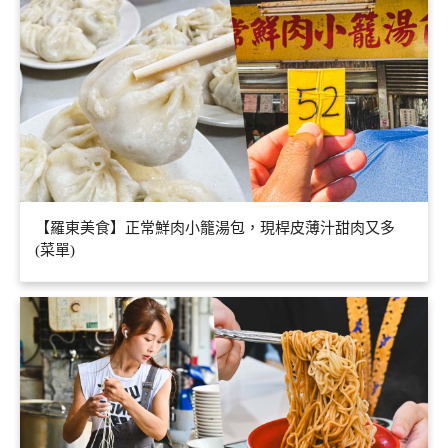
【羅東美食】正常鮮肉小籠湯包，現桿皮薄汁甜肉又多
(菜單)