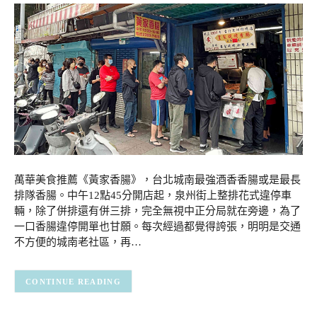
萬華美食推薦《黃家香腸》，台北城南最強酒香香腸或是最長
排隊香腸。中午12點45分開店起，泉州街上整排花式違停車
輛，除了併排還有併三排，完全無視中正分局就在旁邊，為了
一口香腸違停開單也甘願。每次經過都覺得誇張，明明是交通
不方便的城南老社區，再…
CONTINUE READING