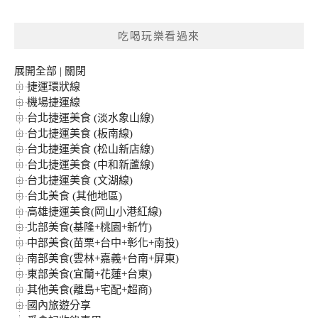
關
鍵
吃喝玩樂看過來
字:
展開全部
|
關閉
捷運環狀線
機場捷運線
台北捷運美食 (淡水象山線)
台北捷運美食 (板南線)
台北捷運美食 (松山新店線)
台北捷運美食 (中和新蘆線)
台北捷運美食 (文湖線)
台北美食 (其他地區)
高雄捷運美食(岡山小港紅線)
北部美食(基隆+桃園+新竹)
中部美食(苗栗+台中+彰化+南投)
南部美食(雲林+嘉義+台南+屏東)
東部美食(宜蘭+花蓮+台東)
其他美食(離島+宅配+超商)
國內旅遊分享