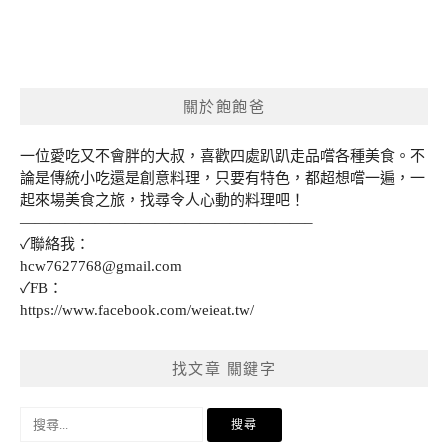
關於飽飽爸
一位愛吃又不會胖的大叔，喜歡四處趴趴走品嚐各種美食。不
論是傳統小吃還是創意料理，只要有特色，都超想嚐一遍，一
起來場美食之旅，找尋令人心動的料理吧！
———————————————————–
✓聯絡我：
hcw7627768@gmail.com
✓FB：
https://www.facebook.com/weieat.tw/
找文章 關鍵字
搜
尋