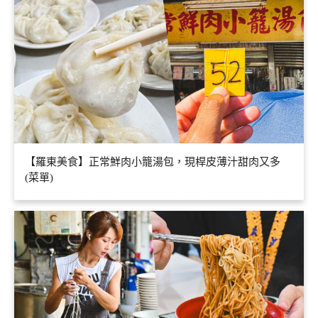
【羅東美食】正常鮮肉小籠湯包，現桿皮薄汁甜肉又多
(菜單)