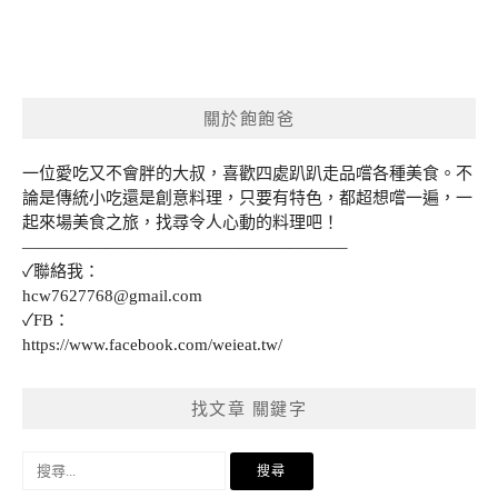
關於飽飽爸
一位愛吃又不會胖的大叔，喜歡四處趴趴走品嚐各種美食。不
論是傳統小吃還是創意料理，只要有特色，都超想嚐一遍，一
起來場美食之旅，找尋令人心動的料理吧！
———————————————————–
✓聯絡我：
hcw7627768@gmail.com
✓FB：
https://www.facebook.com/weieat.tw/
找文章 關鍵字
搜
尋