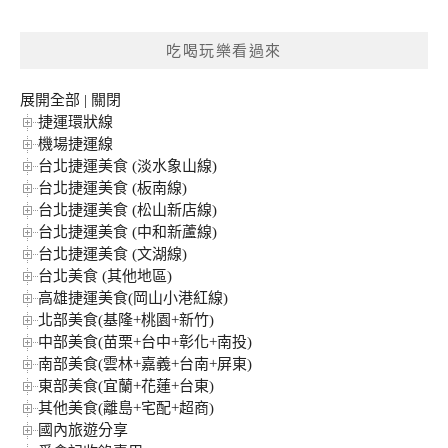
關
鍵
吃喝玩樂看過來
字:
展開全部
|
關閉
捷運環狀線
機場捷運線
台北捷運美食 (淡水象山線)
台北捷運美食 (板南線)
台北捷運美食 (松山新店線)
台北捷運美食 (中和新蘆線)
台北捷運美食 (文湖線)
台北美食 (其他地區)
高雄捷運美食(岡山小港紅線)
北部美食(基隆+桃園+新竹)
中部美食(苗栗+台中+彰化+南投)
南部美食(雲林+嘉義+台南+屏東)
東部美食(宜蘭+花蓮+台東)
其他美食(離島+宅配+超商)
國內旅遊分享