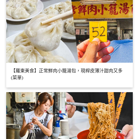
【羅東美食】正常鮮肉小籠湯包，現桿皮薄汁甜肉又多
(菜單)