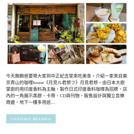
今天飽飽爸要帶大家到中正紀念堂來吃美食，介紹一家來自東
京青山的咖哩house《月見ル君想フ》月見君想，由日本大廚
掌廚的用印度香料為主軸，製作日式印度香料咖哩為招牌，店
內的一角展示黑膠、卡帶、CD與刊物，販售設計與獨立音樂
周邊，地下一樓多用途…
CONTINUE READING