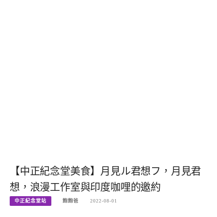
【中正紀念堂美食】月見ル君想フ，月見君
想，浪漫工作室與印度咖哩的邀約
中正紀念堂站
飽飽爸
2022-08-01