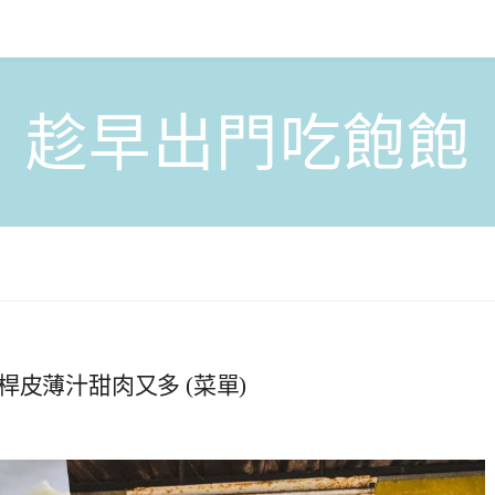
趁早出門吃飽飽
皮薄汁甜肉又多 (菜單)