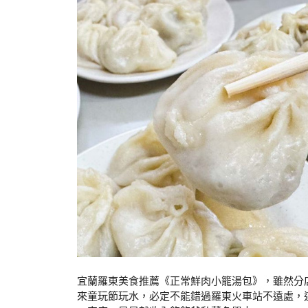
宜蘭羅東美食推薦《正常鮮肉小籠湯包》，雖然分
來童玩節玩水，必定不能錯過羅東火車站不遠處，