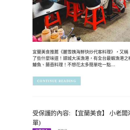
宜蘭美食推薦《麗雪姨海鮮快炒代客料理》，又稱
了些什麼味道！頭城大溪漁港，有全台最蝦漁港之
鱇魚、藤壺料理！不想花太多簡單吃一點…
CONTINUE READING
受保護的內容: 【宜蘭美食】 小老
單)