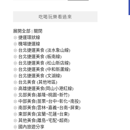
關
鍵
吃喝玩樂看過來
字:
展開全部
|
關閉
捷運環狀線
機場捷運線
台北捷運美食 (淡水象山線)
台北捷運美食 (板南線)
台北捷運美食 (松山新店線)
台北捷運美食 (中和新蘆線)
台北捷運美食 (文湖線)
台北美食 (其他地區)
高雄捷運美食(岡山小港紅線)
北部美食(基隆+桃園+新竹)
中部美食(苗栗+台中+彰化+南投)
南部美食(雲林+嘉義+台南+屏東)
東部美食(宜蘭+花蓮+台東)
其他美食(離島+宅配+超商)
國內旅遊分享