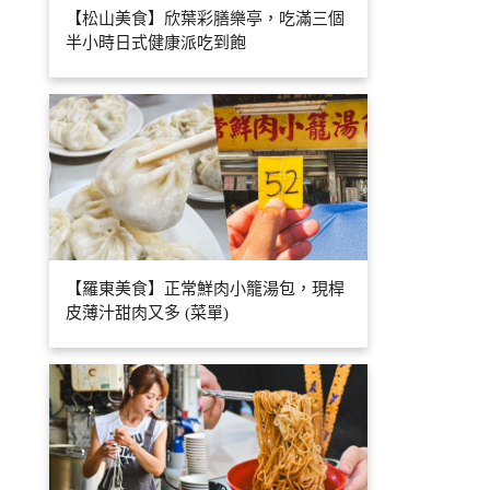
【松山美食】欣葉彩膳樂亭，吃滿三個
半小時日式健康派吃到飽
【羅東美食】正常鮮肉小籠湯包，現桿
皮薄汁甜肉又多 (菜單)