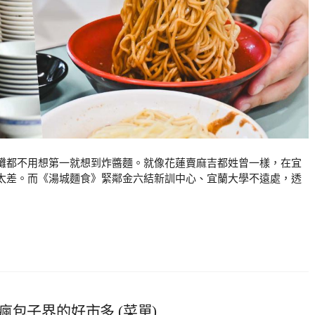
攤都不用想第一就想到炸醬麵。就像花蓮賣麻吉都姓曾一樣，在宜
太差。而《湯城麵食》緊鄰金六結新訓中心、宜蘭大學不遠處，透
包子界的好市多 (菜單)