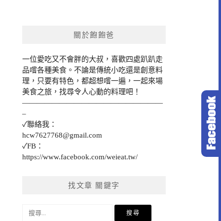
關於飽飽爸
一位愛吃又不會胖的大叔，喜歡四處趴趴走
品嚐各種美食。不論是傳統小吃還是創意料
理，只要有特色，都超想嚐一遍，一起來場
美食之旅，找尋令人心動的料理吧！
———————————————————
–
✓聯絡我：
hcw7627768@gmail.com
✓FB：
https://www.facebook.com/weieat.tw/
找文章 關鍵字
搜
尋