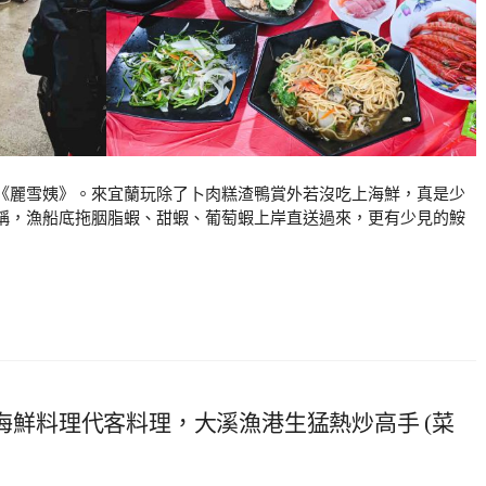
《麗雪姨》。來宜蘭玩除了卜肉糕渣鴨賞外若沒吃上海鮮，真是少
稱，漁船底拖胭脂蝦、甜蝦、葡萄蝦上岸直送過來，更有少見的鮟
闆海鮮料理代客料理，大溪漁港生猛熱炒高手 (菜