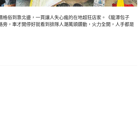
價格俗到靠北邊，一買讓人失心瘋的在地超狂店家。《龍潭包子
路旁，車才開停好就看到排隊人潮萬頭鑽動，火力全開，人手都是