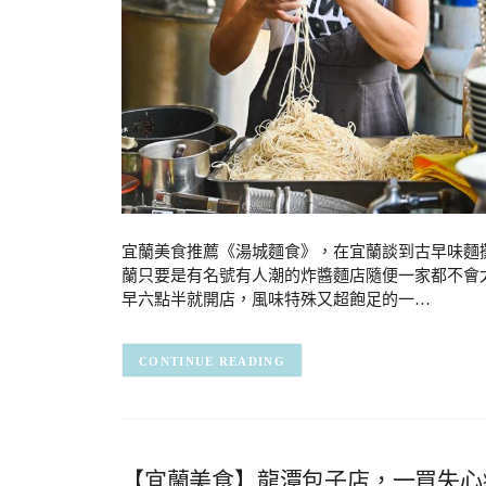
宜蘭美食推薦《湯城麵食》，在宜蘭談到古早味麵
蘭只要是有名號有人潮的炸醬麵店隨便一家都不會
早六點半就開店，風味特殊又超飽足的一…
CONTINUE READING
【宜蘭美食】龍潭包子店，一買失心瘋