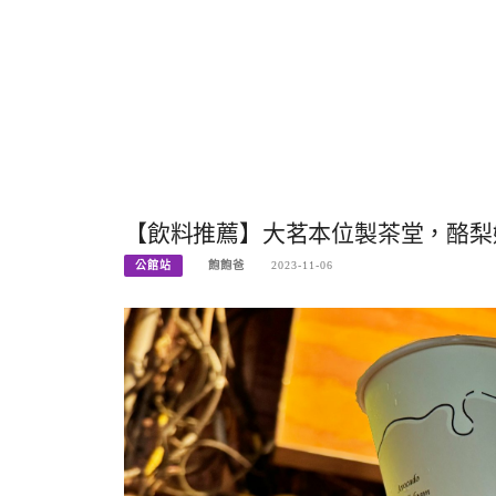
【飲料推薦】大茗本位製茶堂，酪梨奶
公館站
飽飽爸
2023-11-06