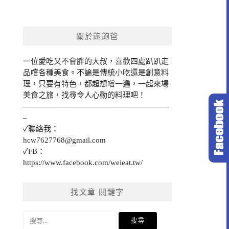
關於飽飽爸
一位愛吃又不會胖的大叔，喜歡四處趴趴走
品嚐各種美食。不論是傳統小吃還是創意料
理，只要有特色，都超想嚐一遍，一起來場
美食之旅，找尋令人心動的料理吧！
———————————————————
–
✓聯絡我：
hcw7627768@gmail.com
✓FB：
https://www.facebook.com/weieat.tw/
找文章 關鍵字
搜
尋