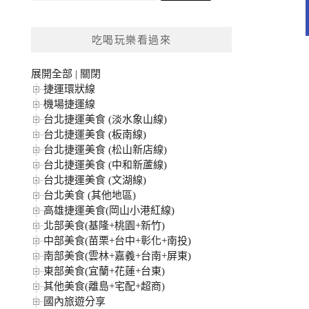
關
鍵
吃喝玩樂看過來
字:
展開全部
|
關閉
捷運環狀線
機場捷運線
台北捷運美食 (淡水象山線)
台北捷運美食 (板南線)
台北捷運美食 (松山新店線)
台北捷運美食 (中和新蘆線)
台北捷運美食 (文湖線)
台北美食 (其他地區)
高雄捷運美食(岡山小港紅線)
北部美食(基隆+桃園+新竹)
中部美食(苗栗+台中+彰化+南投)
南部美食(雲林+嘉義+台南+屏東)
東部美食(宜蘭+花蓮+台東)
其他美食(離島+宅配+超商)
國內旅遊分享