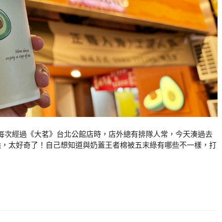
每次經過《大茗》台北公館店時，店外總有排隊人常，今天湊過去
強，太好奇了！自己想知道與奶蓋王者棉被五末綠有哪些不一樣，打