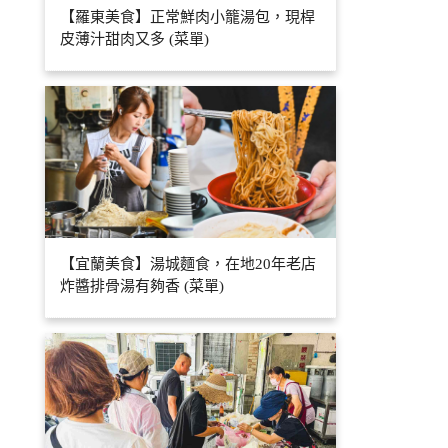
【羅東美食】正常鮮肉小籠湯包，現桿
皮薄汁甜肉又多 (菜單)
【宜蘭美食】湯城麵食，在地20年老店
炸醬排骨湯有夠香 (菜單)