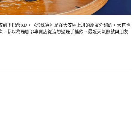
咬到下巴酸XD。《珍珠窩》是在大安區上班的朋友介紹的，大直也
次，都以為是咖啡專賣店從沒想過是手搖飲。最近天氣熱就與朋友