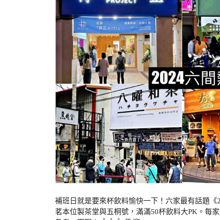
補班日就是要來杯飲料愉快一下！六家最有話題《2
茗本位製茶堂與五桐號，滿滿50杯飲料大PK。每