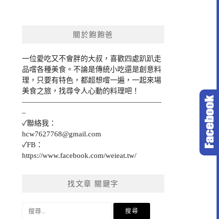
關於飽飽爸
一位愛吃又不會胖的大叔，喜歡四處趴趴走
品嚐各種美食。不論是傳統小吃還是創意料
理，只要有特色，都超想嚐一遍，一起來場
美食之旅，找尋令人心動的料理吧！
———————————————————
–
✓聯絡我：
hcw7627768@gmail.com
✓FB：
https://www.facebook.com/weieat.tw/
找文章 關鍵字
搜
尋