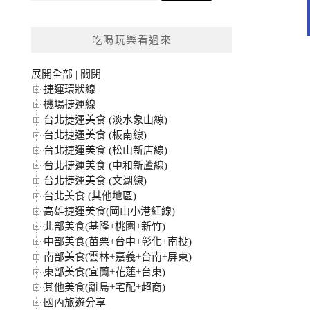
關
鍵
吃喝玩樂看過來
字:
展開全部
|
關閉
捷運環狀線
機場捷運線
台北捷運美食 (淡水象山線)
台北捷運美食 (板南線)
台北捷運美食 (松山新店線)
台北捷運美食 (中和新蘆線)
台北捷運美食 (文湖線)
台北美食 (其他地區)
高雄捷運美食(岡山小港紅線)
北部美食(基隆+桃園+新竹)
中部美食(苗栗+台中+彰化+南投)
南部美食(雲林+嘉義+台南+屏東)
東部美食(宜蘭+花蓮+台東)
其他美食(離島+宅配+超商)
國內旅遊分享