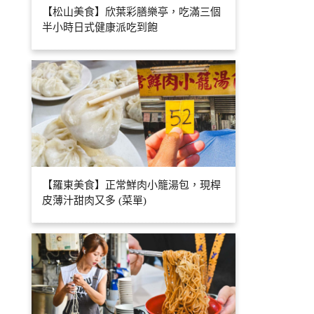
【松山美食】欣葉彩膳樂亭，吃滿三個
半小時日式健康派吃到飽
【羅東美食】正常鮮肉小籠湯包，現桿
皮薄汁甜肉又多 (菜單)