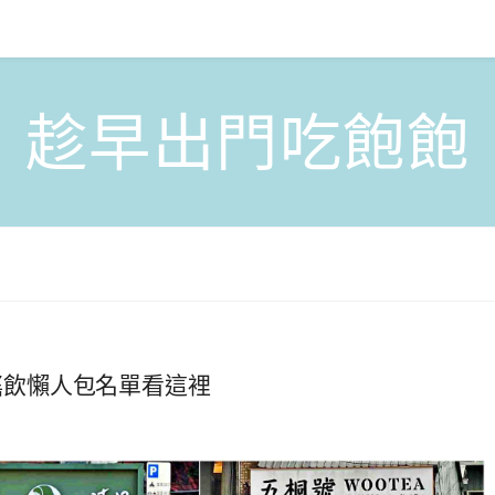
趁早出門吃飽飽
手搖飲懶人包名單看這裡