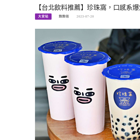
【台北飲料推薦】珍珠窩，口感系爆爆
大安站
飽飽爸
2023-07-20