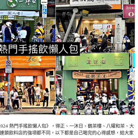
024 熱門手搖飲懶人包》，得正、一沐日、鶴茶樓、八曜和茶、大
家連鎖飲料店的強項都不同，以下都是自己喝完的心得感想，給大家