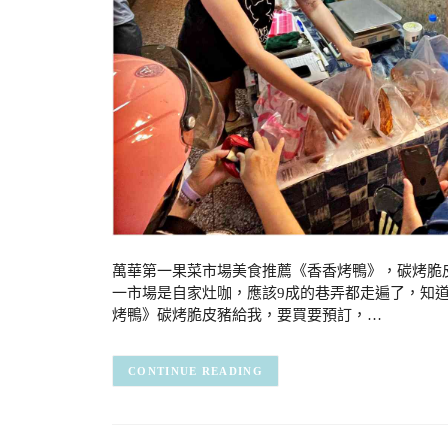
萬華第一果菜市場美食推薦《香香烤鴨》，碳烤脆
一市場是自家灶咖，應該9成的巷弄都走遍了，知
烤鴨》碳烤脆皮豬給我，要買要預訂，…
CONTINUE READING