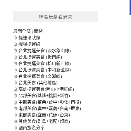
關
鍵
吃喝玩樂看過來
字:
展開全部
|
關閉
捷運環狀線
機場捷運線
台北捷運美食 (淡水象山線)
台北捷運美食 (板南線)
台北捷運美食 (松山新店線)
台北捷運美食 (中和新蘆線)
台北捷運美食 (文湖線)
台北美食 (其他地區)
高雄捷運美食(岡山小港紅線)
北部美食(基隆+桃園+新竹)
中部美食(苗栗+台中+彰化+南投)
南部美食(雲林+嘉義+台南+屏東)
東部美食(宜蘭+花蓮+台東)
其他美食(離島+宅配+超商)
國內旅遊分享