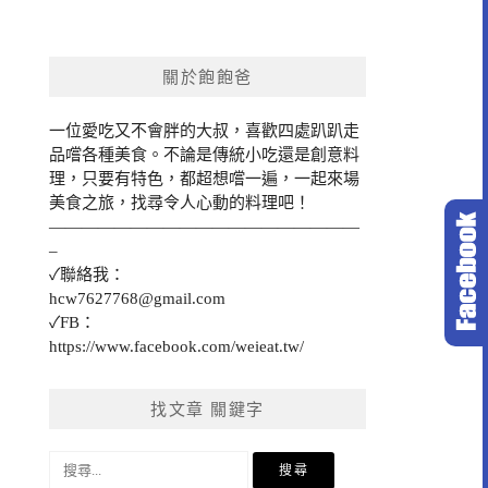
關於飽飽爸
一位愛吃又不會胖的大叔，喜歡四處趴趴走
品嚐各種美食。不論是傳統小吃還是創意料
理，只要有特色，都超想嚐一遍，一起來場
美食之旅，找尋令人心動的料理吧！
———————————————————
–
✓聯絡我：
hcw7627768@gmail.com
✓FB：
https://www.facebook.com/weieat.tw/
找文章 關鍵字
搜
尋