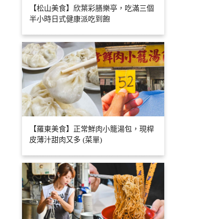
【松山美食】欣葉彩膳樂亭，吃滿三個
半小時日式健康派吃到飽
【羅東美食】正常鮮肉小籠湯包，現桿
皮薄汁甜肉又多 (菜單)