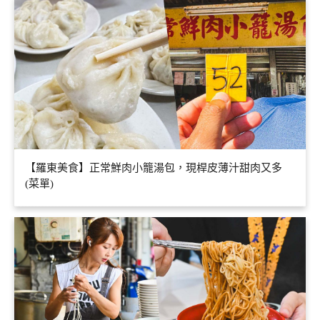
【羅東美食】正常鮮肉小籠湯包，現桿皮薄汁甜肉又多
(菜單)