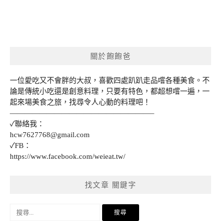
關於飽飽爸
一位愛吃又不會胖的大叔，喜歡四處趴趴走品嚐各種美食。不
論是傳統小吃還是創意料理，只要有特色，都超想嚐一遍，一
起來場美食之旅，找尋令人心動的料理吧！
———————————————————–
✓聯絡我：
hcw7627768@gmail.com
✓FB：
https://www.facebook.com/weieat.tw/
找文章 關鍵字
搜
尋