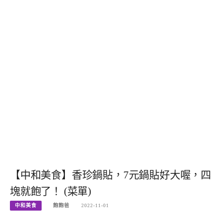
【中和美食】香珍鍋貼，7元鍋貼好大喔，四
塊就飽了！ (菜單)
中和美食
飽飽爸
2022-11-01