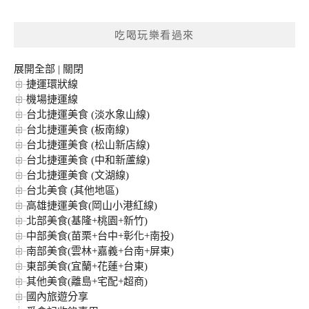
關
鍵
吃喝玩樂看過來
字:
展開全部
|
關閉
捷運環狀線
機場捷運線
台北捷運美食 (淡水象山線)
台北捷運美食 (板南線)
台北捷運美食 (松山新店線)
台北捷運美食 (中和新蘆線)
台北捷運美食 (文湖線)
台北美食 (其他地區)
高雄捷運美食(岡山小港紅線)
北部美食(基隆+桃園+新竹)
中部美食(苗栗+台中+彰化+南投)
南部美食(雲林+嘉義+台南+屏東)
東部美食(宜蘭+花蓮+台東)
其他美食(離島+宅配+超商)
國內旅遊分享