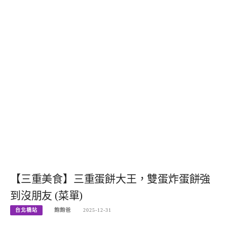
【三重美食】三重蛋餅大王，雙蛋炸蛋餅強
到沒朋友 (菜單)
台北橋站
飽飽爸
2025-12-31