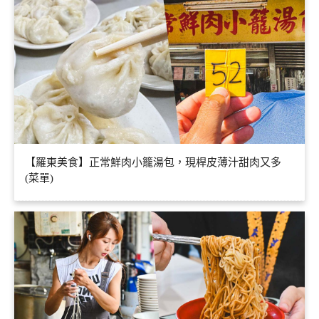
【羅東美食】正常鮮肉小籠湯包，現桿皮薄汁甜肉又多
(菜單)