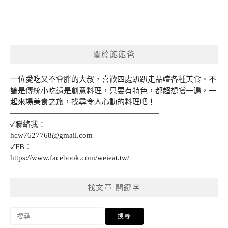
關於飽飽爸
一位愛吃又不會胖的大叔，喜歡四處趴趴走品嚐各種美食。不
論是傳統小吃還是創意料理，只要有特色，都超想嚐一遍，一
起來場美食之旅，找尋令人心動的料理吧！
———————————————————–
✓聯絡我：
hcw7627768@gmail.com
✓FB：
https://www.facebook.com/weieat.tw/
找文章 關鍵字
搜
尋