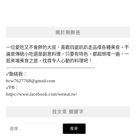
關於飽飽爸
一位愛吃又不會胖的大叔，喜歡四處趴趴走品嚐各種美食。不
論是傳統小吃還是創意料理，只要有特色，都超想嚐一遍，一
起來場美食之旅，找尋令人心動的料理吧！
———————————————————–
✓聯絡我：
hcw7627768@gmail.com
✓FB：
https://www.facebook.com/weieat.tw/
找文章 關鍵字
搜
尋