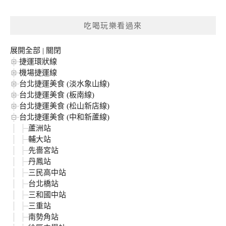
關
鍵
吃喝玩樂看過來
字:
展開全部
|
關閉
捷運環狀線
機場捷運線
台北捷運美食 (淡水象山線)
台北捷運美食 (板南線)
台北捷運美食 (松山新店線)
台北捷運美食 (中和新蘆線)
蘆洲站
輔大站
先嗇宮站
丹鳳站
三民高中站
台北橋站
三和國中站
三重站
南勢角站