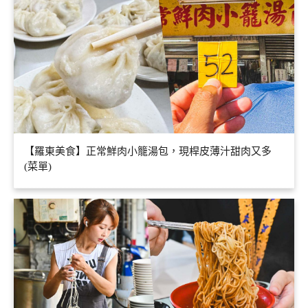
【羅東美食】正常鮮肉小籠湯包，現桿皮薄汁甜肉又多
(菜單)