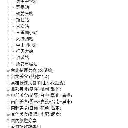
徐匯中學站
菜寮站
頭前庄站
新莊站
景安站
三重國小站
大橋頭站
中山國小站
行天宮站
頂溪站
永安市場站
台北捷運美食 (文湖線)
台北美食 (其他地區)
高雄捷運美食(岡山小港紅線)
北部美食(基隆+桃園+新竹)
中部美食(苗栗+台中+彰化+南投)
南部美食(雲林+嘉義+台南+屏東)
東部美食(宜蘭+花蓮+台東)
其他美食(離島+宅配+超商)
國內旅遊分享
愛食記收錄專用