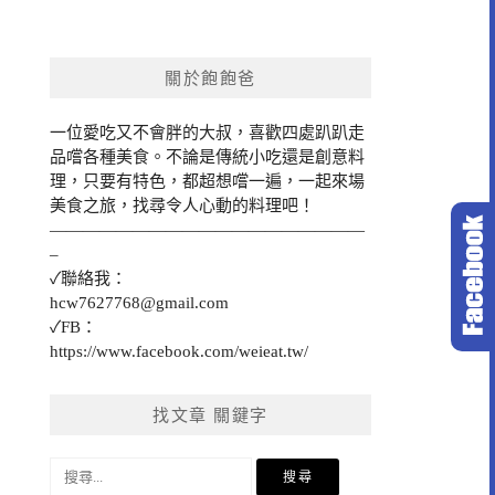
關於飽飽爸
一位愛吃又不會胖的大叔，喜歡四處趴趴走
品嚐各種美食。不論是傳統小吃還是創意料
理，只要有特色，都超想嚐一遍，一起來場
美食之旅，找尋令人心動的料理吧！
———————————————————
–
✓聯絡我：
hcw7627768@gmail.com
✓FB：
https://www.facebook.com/weieat.tw/
找文章 關鍵字
搜
尋