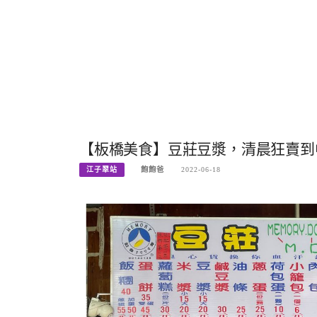
【板橋美食】豆莊豆漿，清晨狂賣到中
江子翠站
飽飽爸
2022-06-18