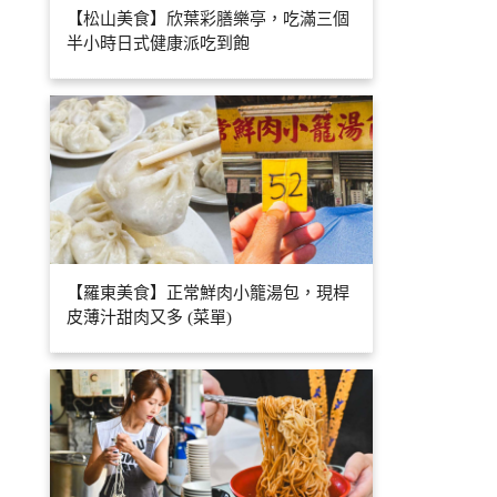
【松山美食】欣葉彩膳樂亭，吃滿三個
半小時日式健康派吃到飽
【羅東美食】正常鮮肉小籠湯包，現桿
皮薄汁甜肉又多 (菜單)