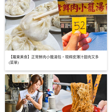
【羅東美食】正常鮮肉小籠湯包，現桿皮薄汁甜肉又多
(菜單)