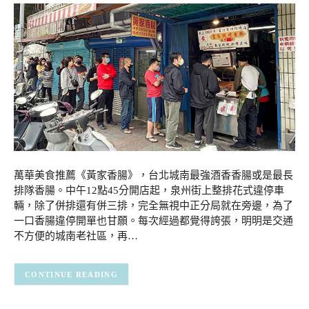
萬華美食推薦《黃家香腸》，台北城南最強酒香香腸或是最長
排隊香腸。中午12點45分開店起，泉州街上整排花式違停車
輛，除了併排還有併三排，完全無視中正分局就在旁邊，為了
一口香腸違停開單也甘願。每次經過都覺得誇張，明明是交通
不方便的城南老社區，再…
CONTINUE READING