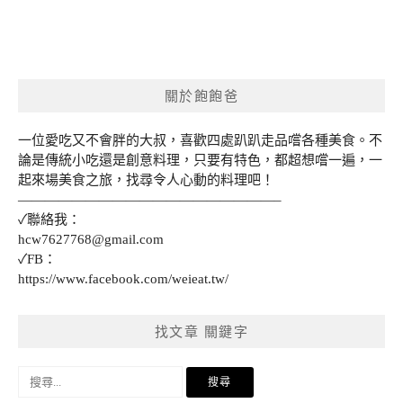
關於飽飽爸
一位愛吃又不會胖的大叔，喜歡四處趴趴走品嚐各種美食。不
論是傳統小吃還是創意料理，只要有特色，都超想嚐一遍，一
起來場美食之旅，找尋令人心動的料理吧！
———————————————————–
✓聯絡我：
hcw7627768@gmail.com
✓FB：
https://www.facebook.com/weieat.tw/
找文章 關鍵字
搜
尋