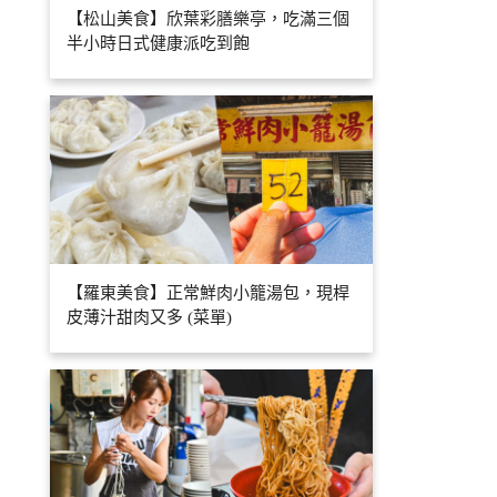
【松山美食】欣葉彩膳樂亭，吃滿三個
半小時日式健康派吃到飽
【羅東美食】正常鮮肉小籠湯包，現桿
皮薄汁甜肉又多 (菜單)