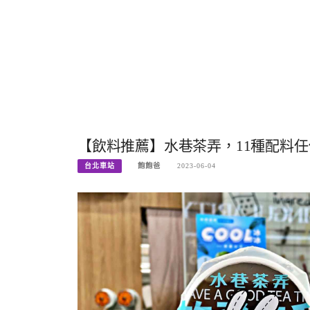
【飲料推薦】水巷茶弄，11種配料任你
台北車站
飽飽爸
2023-06-04