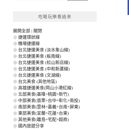
關
鍵
吃喝玩樂看過來
字:
展開全部
|
關閉
捷運環狀線
機場捷運線
台北捷運美食 (淡水象山線)
台北捷運美食 (板南線)
台北捷運美食 (松山新店線)
台北捷運美食 (中和新蘆線)
台北捷運美食 (文湖線)
台北美食 (其他地區)
高雄捷運美食(岡山小港紅線)
北部美食(基隆+桃園+新竹)
中部美食(苗栗+台中+彰化+南投)
南部美食(雲林+嘉義+台南+屏東)
東部美食(宜蘭+花蓮+台東)
其他美食(離島+宅配+超商)
國內旅遊分享