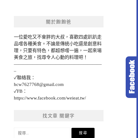
關於飽飽爸
一位愛吃又不會胖的大叔，喜歡四處趴趴走
品嚐各種美食。不論是傳統小吃還是創意料
理，只要有特色，都超想嚐一遍，一起來場
美食之旅，找尋令人心動的料理吧！
———————————————————
–
✓聯絡我：
hcw7627768@gmail.com
✓FB：
https://www.facebook.com/weieat.tw/
找文章 關鍵字
搜
尋