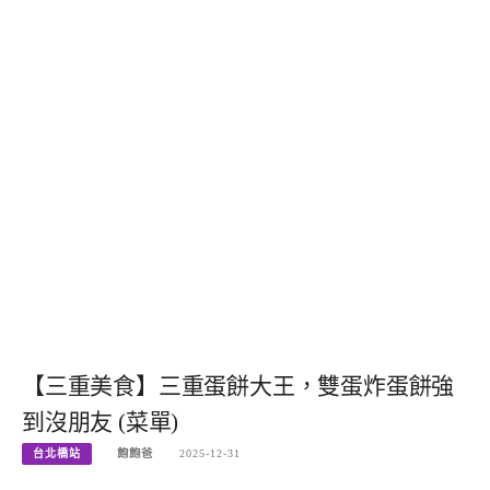
【三重美食】三重蛋餅大王，雙蛋炸蛋餅強
到沒朋友 (菜單)
台北橋站
飽飽爸
2025-12-31