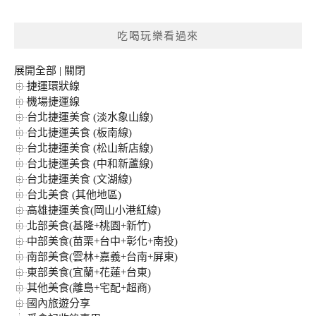
關
鍵
吃喝玩樂看過來
字:
展開全部
|
關閉
捷運環狀線
機場捷運線
台北捷運美食 (淡水象山線)
台北捷運美食 (板南線)
台北捷運美食 (松山新店線)
台北捷運美食 (中和新蘆線)
台北捷運美食 (文湖線)
台北美食 (其他地區)
高雄捷運美食(岡山小港紅線)
北部美食(基隆+桃園+新竹)
中部美食(苗栗+台中+彰化+南投)
南部美食(雲林+嘉義+台南+屏東)
東部美食(宜蘭+花蓮+台東)
其他美食(離島+宅配+超商)
國內旅遊分享