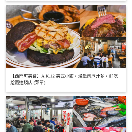
【西門町美食】A.K.12 美式小館，漢堡肉厚汁多，好吃
尬贏連鎖店 (菜單)