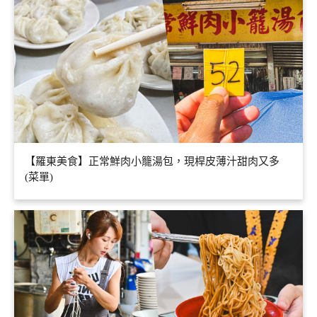
【羅東美食】正常鮮肉小籠湯包，現桿皮薄汁甜肉又多
(菜單)