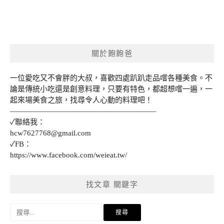
關於飽飽爸
一位愛吃又不會胖的大叔，喜歡四處趴趴走品嚐各種美食。不
論是傳統小吃還是創意料理，只要有特色，都超想嚐一遍，一
起來場美食之旅，找尋令人心動的料理吧！
———————————————————–
✓聯絡我：
hcw7627768@gmail.com
✓FB：
https://www.facebook.com/weieat.tw/
找文章 關鍵字
搜
尋