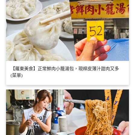
【羅東美食】正常鮮肉小籠湯包，現桿皮薄汁甜肉又多
(菜單)