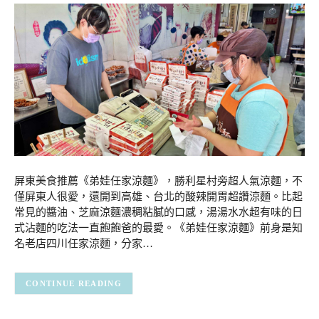
屏東美食推薦《弟娃任家涼麵》，勝利星村旁超人氣涼麵，不
僅屏東人很愛，還開到高雄、台北的酸辣開胃超讚涼麵。比起
常見的醬油、芝麻涼麵濃稠粘膩的口感，湯湯水水超有味的日
式沾麵的吃法一直飽飽爸的最愛。《弟娃任家涼麵》前身是知
名老店四川任家涼麵，分家…
CONTINUE READING