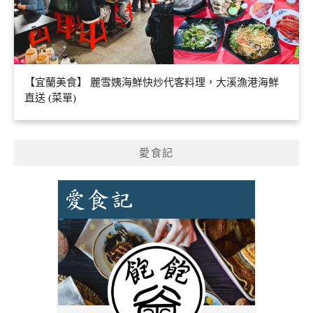
【宜蘭美食】 麗雪姨海鮮快炒代客料理，大溪漁港海鮮
直送 (菜單)
愛食記