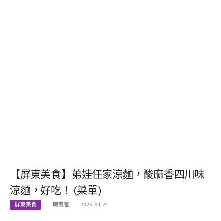
【屏東美食】弟娃任家涼麵，酸麻香四川味
涼麵，好吃！ (菜單)
屏東美食
飽飽爸
2025-04-21