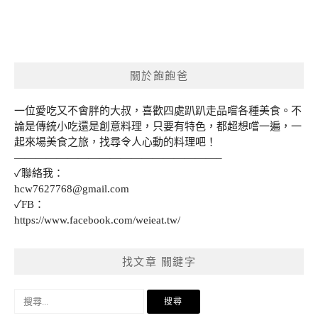
關於飽飽爸
一位愛吃又不會胖的大叔，喜歡四處趴趴走品嚐各種美食。不
論是傳統小吃還是創意料理，只要有特色，都超想嚐一遍，一
起來場美食之旅，找尋令人心動的料理吧！
———————————————————–
✓聯絡我：
hcw7627768@gmail.com
✓FB：
https://www.facebook.com/weieat.tw/
找文章 關鍵字
搜
尋