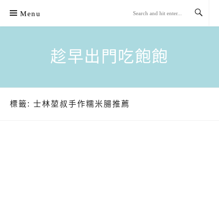
Skip
Menu
to
content
趁早出門吃飽飽
標籤:
士林堃叔手作糯米腸推薦