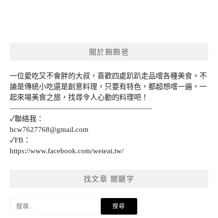
關於飽飽爸
一位愛吃又不會胖的大叔，喜歡四處趴趴走品嚐各種美食。不
論是傳統小吃還是創意料理，只要有特色，都超想嚐一遍，一
起來場美食之旅，找尋令人心動的料理吧！
———————————————————–
✓聯絡我：
hcw7627768@gmail.com
✓FB：
https://www.facebook.com/weieat.tw/
找文章 關鍵字
搜
尋