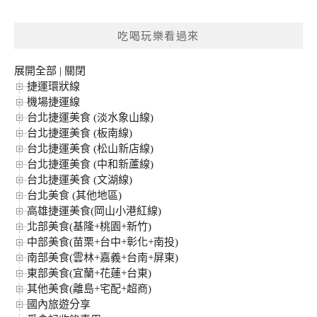
關
鍵
吃喝玩樂看過來
字:
展開全部
|
關閉
捷運環狀線
機場捷運線
台北捷運美食 (淡水象山線)
台北捷運美食 (板南線)
台北捷運美食 (松山新店線)
台北捷運美食 (中和新蘆線)
台北捷運美食 (文湖線)
台北美食 (其他地區)
高雄捷運美食(岡山小港紅線)
北部美食(基隆+桃園+新竹)
中部美食(苗栗+台中+彰化+南投)
南部美食(雲林+嘉義+台南+屏東)
東部美食(宜蘭+花蓮+台東)
其他美食(離島+宅配+超商)
國內旅遊分享