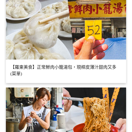
【羅東美食】正常鮮肉小籠湯包，現桿皮薄汁甜肉又多
(菜單)