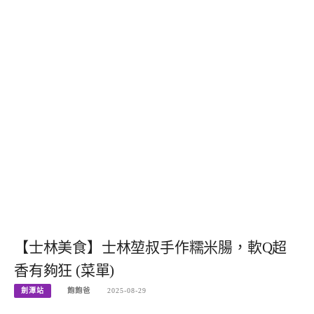
【士林美食】士林堃叔手作糯米腸，軟Q超
香有夠狂 (菜單)
劍潭站
飽飽爸
2025-08-29