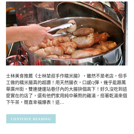
士林美食推薦《士林堃叔手作糯米腸》，雖然不是老店，但手
工做的糯米腸真的超讚！用天然腸衣，口感Q彈，幾乎能跟萬
華廣州街，雙連捷運站巷仔內的大腸拚個高下！好久沒吃到這
麼實在的店了，還有他們家用純中藥熬的雞湯，搭著乾湯來個
下午茶，簡直幸福爆表！這…
CONTINUE READING