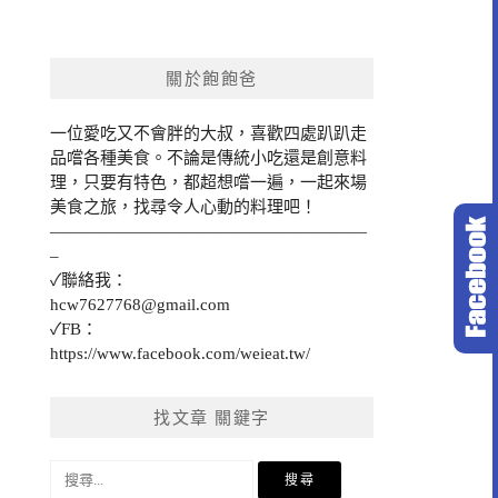
關於飽飽爸
一位愛吃又不會胖的大叔，喜歡四處趴趴走
品嚐各種美食。不論是傳統小吃還是創意料
理，只要有特色，都超想嚐一遍，一起來場
美食之旅，找尋令人心動的料理吧！
———————————————————
–
✓聯絡我：
hcw7627768@gmail.com
✓FB：
https://www.facebook.com/weieat.tw/
找文章 關鍵字
搜
尋