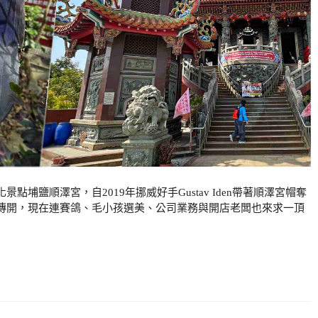
埔鹽順澤宮，自2019年挪威好手Gustav Iden帶著順澤宮帽奪
傳開，現在連賽鴿、毛小孩選美、公司業務與開店老闆也來求一頂