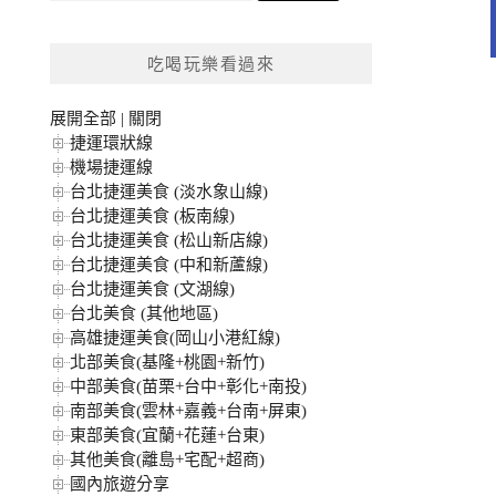
關
鍵
吃喝玩樂看過來
字:
展開全部
|
關閉
捷運環狀線
機場捷運線
台北捷運美食 (淡水象山線)
台北捷運美食 (板南線)
台北捷運美食 (松山新店線)
台北捷運美食 (中和新蘆線)
台北捷運美食 (文湖線)
台北美食 (其他地區)
高雄捷運美食(岡山小港紅線)
北部美食(基隆+桃園+新竹)
中部美食(苗栗+台中+彰化+南投)
南部美食(雲林+嘉義+台南+屏東)
東部美食(宜蘭+花蓮+台東)
其他美食(離島+宅配+超商)
國內旅遊分享