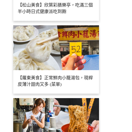
【松山美食】欣葉彩膳樂亭，吃滿三個
半小時日式健康派吃到飽
【羅東美食】正常鮮肉小籠湯包，現桿
皮薄汁甜肉又多 (菜單)