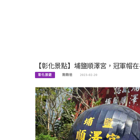
【彰化景點】埔鹽順澤宮，冠軍帽在
彰化旅遊
飽飽爸
2023-02-20