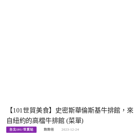
【101世貿美食】史密斯華倫斯基牛排館，來
自紐約的高檔牛排館 (菜單)
台北101/世貿站
飽飽爸
2023-12-24