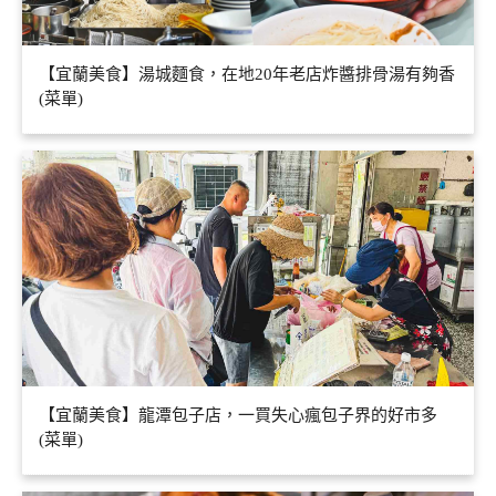
【宜蘭美食】湯城麵食，在地20年老店炸醬排骨湯有夠香
(菜單)
【宜蘭美食】龍潭包子店，一買失心瘋包子界的好市多
(菜單)