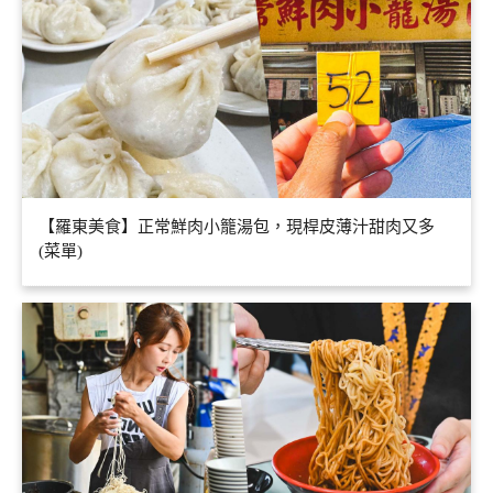
【羅東美食】正常鮮肉小籠湯包，現桿皮薄汁甜肉又多
(菜單)